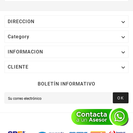
Electrónico El 1% Del Total De Tu Compra, El
Cuál Podrás Utilizar A Partir De Tu Siguiente
Compra O Acumularlos.

DIRECCION

Category

INFORMACION

CLIENTE
BOLETÍN INFORMATIVO
OK