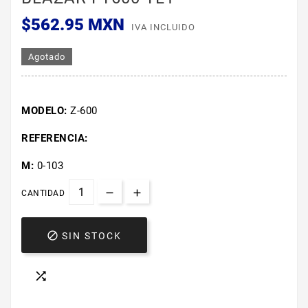
$562.95 MXN
IVA INCLUIDO
Agotado
MODELO:
Z-600
REFERENCIA:
M:
0-103
CANTIDAD

SIN STOCK
