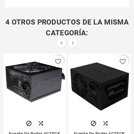
4 OTROS PRODUCTOS DE LA MISMA
CATEGORÍA:


favorite_border
favorite_border




Fuente De Poder ACTECK
Fuente De Poder ACTECK