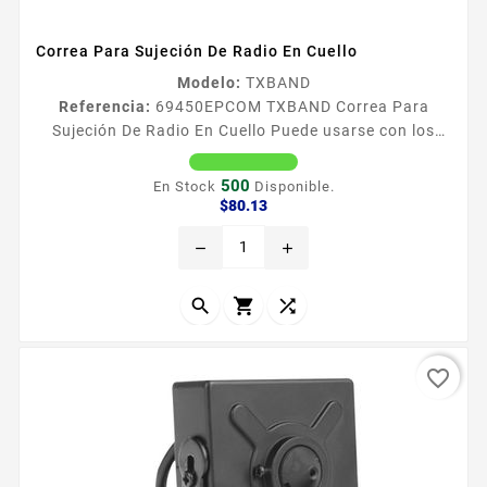
Correa Para Sujeción De Radio En Cuello
Modelo:
TXBAND
Referencia:
69450
EPCOM TXBAND Correa Para
Sujeción De Radio En Cuello Puede usarse con los
radios PKT03K PKT23K TK3230 TK3230DX NXP500 y
otros dispositivos Correa en color negro Broche de
500
En Stock
Disponible.
conexioacuten y desconexioacuten raacutepida
Precio
$80.13
Confortable durante largas jornadas de trabajo
remove
add



favorite_border