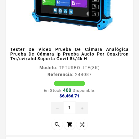
Tester De Video Prueba De Cámara Analógica
Prueba De Cámara Ip Prueba Audio Por Coaxitron
Tvi/cvi/ahd Soporta Onvif 8k/4k H
Modelo:
TPTURBOLITE(8K)
Referencia:
244087
400
En Stock
Disponible.
Precio
$6,466.71
remove
add


