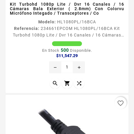
Kit Turbohd 1080p Lite / Dvr 16 Canales / 16
Cámaras Bala Exterior ( 2.8mm) Con Colorvu
Micrófono Integado / Transceptores / Co
Modelo:
HL1080PL/16BCA
Referencia:
234661
EPCOM HL1080PL/16BCA Kit
Turbohd 1080p Lite / Dvr 16 Canales / 16 Cámaras
Bala Exterior ( 2.8mm) Con Colorvu Micrófono
Integado / Transceptores / Co HL1080PL16BCA El
500
En Stock
Disponible.
KIT incluye 1 x DVR216GM1E 1 x XP16DC204KV 16 x
Precio
$11,547.29
THCB129MS 16 x TT101FTURBO 16 x JR52 1 x
remove
add
DVR216GM1E Caracteriacutesticas DVR pentahibrido
HDTVI HDCVI Analogico IP AHD Soporta audio en
todos sus canales por coaxitron utilizando...



favorite_border