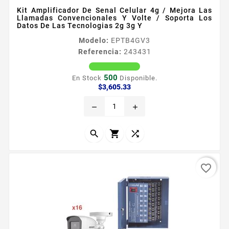
Kit Amplificador De Senal Celular 4g / Mejora Las
Llamadas Convencionales Y Volte / Soporta Los
Datos De Las Tecnologias 2g 3g Y
Modelo:
EPTB4GV3
Referencia:
243431
500
En Stock
Disponible.
Precio
$3,605.33
remove
add



favorite_border