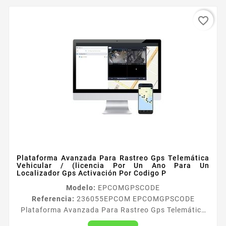
favorite_border
Plataforma Avanzada Para Rastreo Gps Telemática
Vehicular / (licencia Por Un Ano Para Un
Localizador Gps Activación Por Codigo P
Modelo:
EPCOMGPSCODE
Referencia:
236055
EPCOM EPCOMGPSCODE
Plataforma Avanzada Para Rastreo Gps Telemática
Vehicular / (licencia Por Un Ano Para Un Localizador