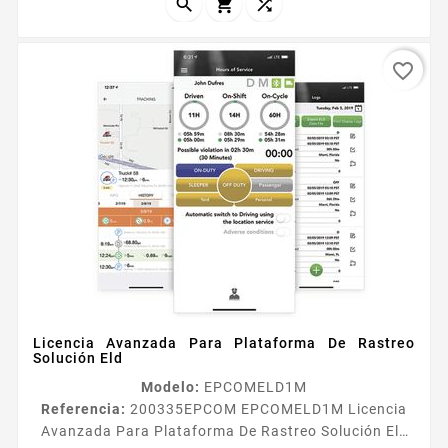



favorite_border
Licencia Avanzada Para Plataforma De Rastreo
Solución Eld
Modelo:
EPCOMELD1M
Referencia:
200335
EPCOM EPCOMELD1M Licencia
Avanzada Para Plataforma De Rastreo Solución Eld