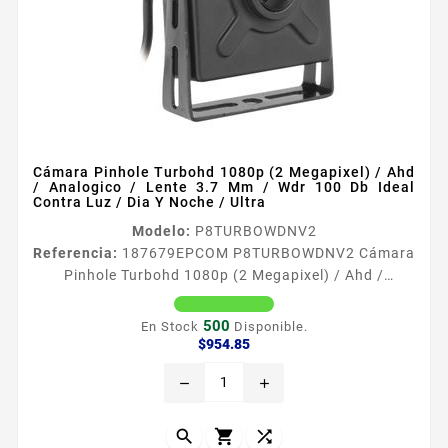
Cámara Pinhole Turbohd 1080p (2 Megapixel) / Ahd
/ Analogico / Lente 3.7 Mm / Wdr 100 Db Ideal
Contra Luz / Dia Y Noche / Ultra
Modelo:
P8TURBOWDNV2
Referencia:
187679
EPCOM P8TURBOWDNV2 Cámara
Pinhole Turbohd 1080p (2 Megapixel) / Ahd /
Analogico / Lente 3.7 Mm / Wdr 100 Db Ideal Contra
Luz / Dia Y Noche / Ultra Caracteriacutesticas de la
500
En Stock
Disponible.
Caacutemara bull 129ldquo CMOS Sensor SONY
Precio
$954.85
EXmor bull Resolucioacuten de 2 Mp 1920 X 1080
remove
add
bull Diacutea Noche bull Iluminacioacuten
miacutenima color 01lux bull Salida de video TurboHD
1080p AHD 1080p CVI Seleccionable...


