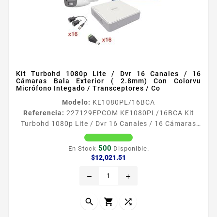
Kit Turbohd 1080p Lite / Dvr 16 Canales / 16
Cámaras Bala Exterior ( 2.8mm) Con Colorvu
Micrófono Integado / Transceptores / Co
Modelo:
KE1080PL/16BCA
Referencia:
227129
EPCOM KE1080PL/16BCA Kit
Turbohd 1080p Lite / Dvr 16 Canales / 16 Cámaras
Bala Exterior ( 2.8mm) Con Colorvu Micrófono
Integado / Transceptores / Co KE1080PL16BCA El
500
En Stock
Disponible.
KIT incluye 1 x S16TURBOG3 1 x XP16DC204KV 16 x
Precio
$12,021.51
B8TURBOCA 16 x TT101FTURBO 16 x JR52 1 x
remove
add
S16TURBOG3 Características DVR pentahibrido
HDTVI HDCVI Analogico IP AHD Soporta audio en
todos sus canales por coaxitron utilizando...


