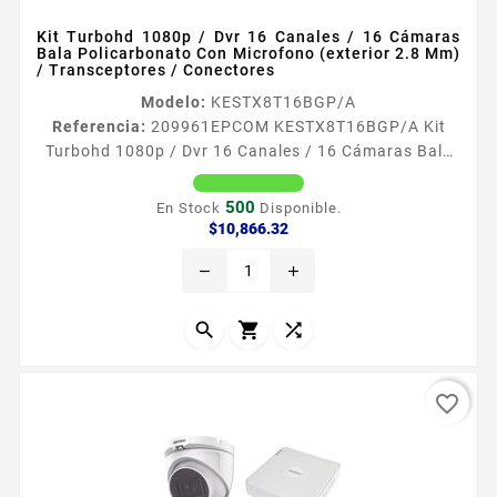
Kit Turbohd 1080p / Dvr 16 Canales / 16 Cámaras
Bala Policarbonato Con Microfono (exterior 2.8 Mm)
/ Transceptores / Conectores
Modelo:
KESTX8T16BGP/A
Referencia:
209961
EPCOM KESTX8T16BGP/A Kit
Turbohd 1080p / Dvr 16 Canales / 16 Cámaras Bala
Policarbonato Con Microfono (exterior 2.8 Mm) /
Transceptores / Conectores KESTX8T16BGPA El KIT
500
En Stock
Disponible.
incluye 1 x DVR216GK1CS 16 x B8TURBOG2PA 1 x
Precio
$10,866.32
XP16DC204KV 16 x TT101FTURBOZ 16 x JR52
remove
add
Garantiacutea 5 antildeos 1 x DVR216GK1CS
Caracteriacutesticas DVR pentahibrido HDTVI HDCVI
Analogico IP AHD Soporta audio en todos sus...



favorite_border