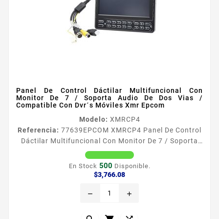
Panel De Control Dáctilar Multifuncional Con
Monitor De 7 / Soporta Audio De Dos Vias /
Compatible Con Dvr´s Móviles Xmr Epcom
Modelo:
XMRCP4
Referencia:
77639
EPCOM XMRCP4 Panel De Control
Dáctilar Multifuncional Con Monitor De 7 / Soporta
Audio De Dos Vias / Compatible Con Dvr´s Móviles
Xmr Epcom Seguridad Sobre Ruedas Obtenga la
500
En Stock
Disponible.
mayor calidad de imagen con las caacutemaras para
Precio
$3,766.08
soluciones de videovigilancia moacutevil XMR la cual
remove
add
ofrece nuevos disentildeos en caacutemaras AHD con
la mejor tecnologiacutea Antivibracioacuten y alta
fiabilidad...