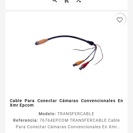



favorite_border
Cable Para Conectar Cámaras Convencionales En
Xmr Epcom
Modelo:
TRANSFERCABLE
Referencia:
76764
EPCOM TRANSFERCABLE Cable
Para Conectar Cámaras Convencionales En Xmr