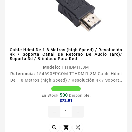
Cable Hdmi De 1.8 Metros (high Speed) / Resolución
4k / Soporta Canal De Retorno De Audio (arc)/
Soporta 3d / Blindado Para Red
Modelo:
TTHDMI1.8M
Referencia:
154690
EPCOM TTHDMI1.8M Cable Hdmi
De 1.8 Metros (high Speed) / Resolución 4k / Soporta
Canal De Retorno De Audio (arc)/ Soporta 3d /
Blindado Para Red TTHDMI18M CABLE HDMI DALTA
500
En Stock
Disponible.
RESOLUCION EN 4K D18 M 590 FT El cable
Precio
$72.91
TTHDMI18M de SYSCOM le ofrece una distancia de
remove
add
conexioacuten de hasta 18 metros entre sus
dispositivos HDMI Estaacute fabricado con
especificaciones precisas y totalmente probado



para...