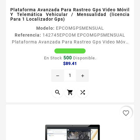
Plataforma Avanzada Para Rastreo Gps Video Móvil
Y Telemática Vehicular / Mensualidad (licencia
Para 1 Localizador Gps)
Modelo:
EPCOMGPSMENSUAL
Referencia:
142745
EPCOM EPCOMGPSMENSUAL
Plataforma Avanzada Para Rastreo Gps Video Móvil
Y Telemática Vehicular / Mensualidad (licencia Para 1
Localizador Gps) EPCOM GPS Plataforma de Rastreo
500
En Stock
Disponible.
GPS Todo sobre la Nube Solucioacuten Liacuteder en
Precio
$89.41
Logiacutestica Transporte y IoT Monitoree sus DVRs
remove
add
Moacuteviles Trackers GPS y IoT en una misma
plataforma nube liacuteder en logiacutestica y
transporte EPCOM GPS Wialon...



favorite_border