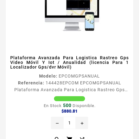
Plataforma Avanzada Para Logistica Rastreo Gps
Video Móvil Y Iot / Anualidad (licencia Para 1
Localizador Gps/dvr Móvil)
Modelo:
EPCOMGPSANUAL
Referencia:
144428
EPCOM EPCOMGPSANUAL
Plataforma Avanzada Para Logistica Rastreo Gps
Video Móvil Y Iot / Anualidad (licencia Para 1
Localizador Gps/dvr Móvil) EPCOM GPS Plataforma
500
En Stock
Disponible.
de Rastreo GPS Todo sobre la Nube Solución Líder en
Precio
$880.81
Logística Transporte y IoT Monitoree sus DVRs
remove
add
Móviles Trackers GPS y IoT en una misma plataforma
nube líder en logística y transporte EPCOM GPS
Wialon es la plataforma líder NUBE No...