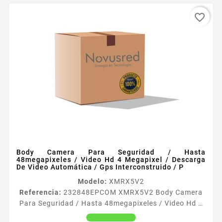
favorite_border
Body Camera Para Seguridad / Hasta
48megapixeles / Video Hd 4 Megapixel / Descarga
De Video Automática / Gps Interconstruido / P
Modelo:
XMRX5V2
Referencia:
232848
EPCOM XMRX5V2 Body Camera
Para Seguridad / Hasta 48megapixeles / Video Hd 4
Megapixel / Descarga De Video Automática / Gps