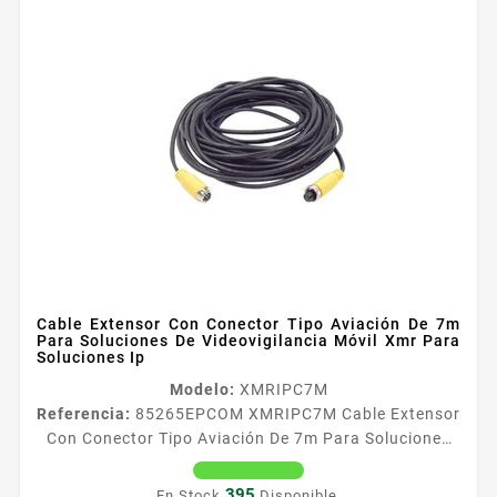
Cable Extensor Con Conector Tipo Aviación De 7m
Para Soluciones De Videovigilancia Móvil Xmr Para
Soluciones Ip
Modelo:
XMRIPC7M
Referencia:
85265
EPCOM XMRIPC7M Cable Extensor
Con Conector Tipo Aviación De 7m Para Soluciones
De Videovigilancia Móvil Xmr Para Soluciones Ip
Cable de Conexioacuten de 7m para caacutemaras IP
395
En Stock
Disponible.