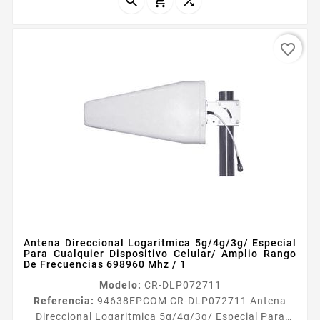



favorite_border
Antena Direccional Logaritmica 5g/4g/3g/ Especial
Para Cualquier Dispositivo Celular/ Amplio Rango
De Frecuencias 698960 Mhz / 1
Modelo:
CR-DLP072711
Referencia:
94638
EPCOM CR-DLP072711 Antena
Direccional Logaritmica 5g/4g/3g/ Especial Para