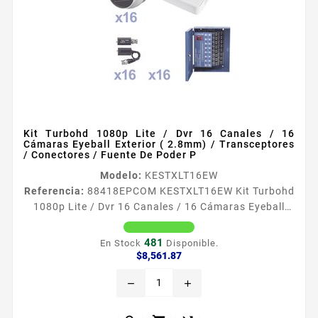
Kit Turbohd 1080p Lite / Dvr 16 Canales / 16
Cámaras Eyeball Exterior ( 2.8mm) / Transceptores
/ Conectores / Fuente De Poder P
Modelo:
KESTXLT16EW
Referencia:
88418
EPCOM KESTXLT16EW Kit Turbohd
1080p Lite / Dvr 16 Canales / 16 Cámaras Eyeball
Exterior ( 2.8mm) / Transceptores / Conectores /
Fuente De Poder P KESTXLT16EW El KIT incluye 1 x
481
En Stock
Disponible.
S16TURBOG3 1 x XP16DC204KV 16 x E8TURBOG2W
Precio
$8,561.87
16 x TT101FTURBOZ 16 x JR52 1 x S16TURBOG3
remove
add
Caracteriacutesticas DVR pentahibrido HDTVI HDCVI
Analogico IP AHD Soporta audio en todos sus
canales por coaxitron utilizando...