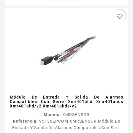
favorite_border
Módulo De Entrada Y Salida De Alarmas
Compatibles Con Serie Xmr401ahd Xmr401ahds
Xmr401ahd/v2 Xmr401ahds/v2
Modelo:
XMRSENSOR
Referencia:
95136
EPCOM XMRSENSOR Módulo De
Entrada Y Salida De Alarmas Compatibles Con Serie