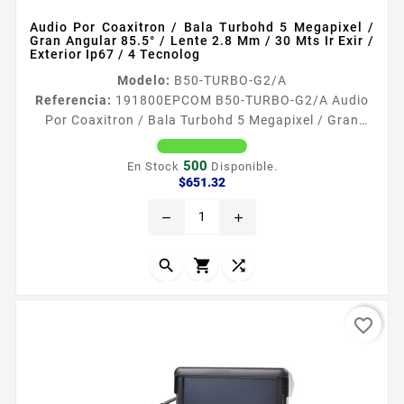
Audio Por Coaxitron / Bala Turbohd 5 Megapixel /
Gran Angular 85.5° / Lente 2.8 Mm / 30 Mts Ir Exir /
Exterior Ip67 / 4 Tecnolog
Modelo:
B50-TURBO-G2/A
Referencia:
191800
EPCOM B50-TURBO-G2/A Audio
Por Coaxitron / Bala Turbohd 5 Megapixel / Gran
Angular 85.5° / Lente 2.8 Mm / 30 Mts Ir Exir /
Exterior Ip67 / 4 Tecnolog Audio Video y Datos por el
500
En Stock
Disponible.
Mismo Cable Caracteriacutesticas principales
Precio
$651.32
Resolucioacuten maacutexima 5 Megapixel 2560 x
remove
add
1944 Lente fijo 28 mm aacutengulo de visioacuten
855deg 30 mts smart IR visioacuten nocturna
Soporta las 4 tecnologiacuteas del...



favorite_border