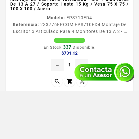
De 13 A 27 / Soporta Hasta 15 Kg / Vesa 75 X 75 /
100 X 100 / Acero
Modelo:
EPS710ED4
Referencia:
233776
EPCOM EPS710ED4 Montaje De
Escritorio Articulado Para 4 Monitores De 13 A 27 /
Soporta Hasta 15 Kg / Vesa 75 X 75 / 100 X 100 /
Acero Descripcioacuten General Transforma tu
337
En Stock
Disponible.
Espacio de monitoreo con nuestros montajes de
Precio
$731.12
escritorio de uacuteltima generacioacuten
remove
add
Disentildeados para ofrecerte una experiencia de
control total estos montajes no solo optimizan tu
espacio sino que tambieacuten...


