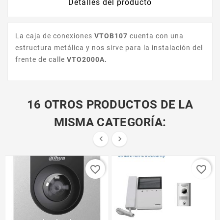
Detalles del producto
La caja de conexiones
VTOB107
cuenta con una
estructura metálica y nos sirve para la instalación del
frente de calle
VTO2000A.
16 OTROS PRODUCTOS DE LA
MISMA CATEGORÍA:


favorite_border
favorite_border