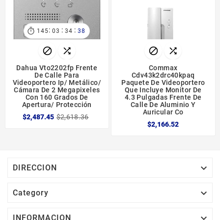
:
:
:

145
03
34
38




Dahua Vto2202fp Frente
Commax
De Calle Para
Cdv43k2drc40kpaq
Videoportero Ip/ Metálico/
Paquete De Videoportero
Cámara De 2 Megapixeles
Que Incluye Monitor De
Con 160 Grados De
4.3 Pulgadas Frente De
Apertura/ Protección
Calle De Aluminio Y
Auricular Co
$2,487.45
$2,618.36
$2,166.52

DIRECCION

Category

INFORMACION