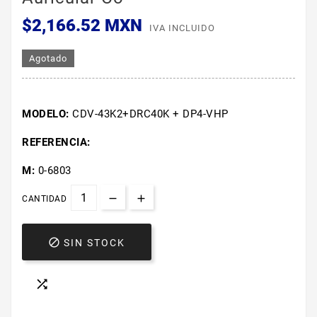
$2,166.52 MXN
IVA INCLUIDO
Agotado
MODELO:
CDV-43K2+DRC40K + DP4-VHP
REFERENCIA:
M:
0-6803
CANTIDAD

SIN STOCK
