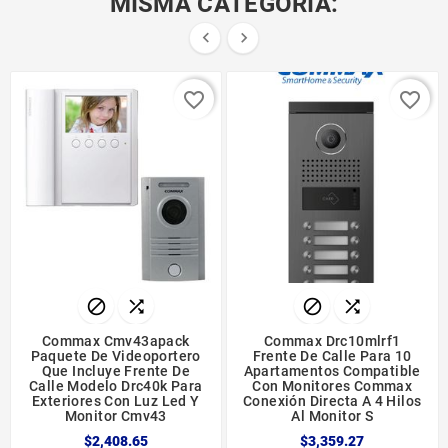
MISMA CATEGORÍA:


favorite_border
favorite_border




Commax Cmv43apack
Commax Drc10mlrf1
Paquete De Videoportero
Frente De Calle Para 10
Que Incluye Frente De
Apartamentos Compatible
Calle Modelo Drc40k Para
Con Monitores Commax
Exteriores Con Luz Led Y
Conexión Directa A 4 Hilos
Monitor Cmv43
Al Monitor S
$2,408.65
$3,359.27