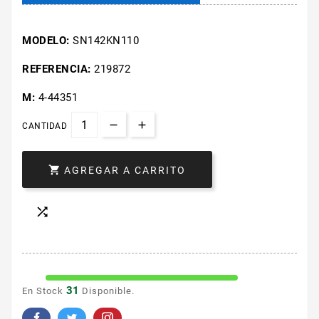
MODELO:
SN142KN110
REFERENCIA:
219872
M:
4-44351
CANTIDAD

AGREGAR A CARRITO

31
En Stock
Disponible.