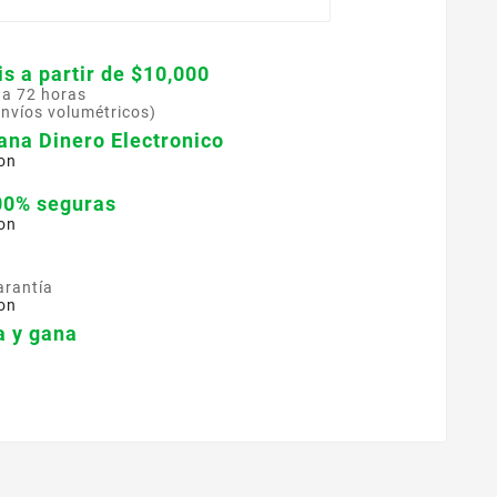
is a partir de $10,000
 a 72 horas
envíos volumétricos)
ana Dinero Electronico
on
00% seguras
on
arantía
on
 y gana