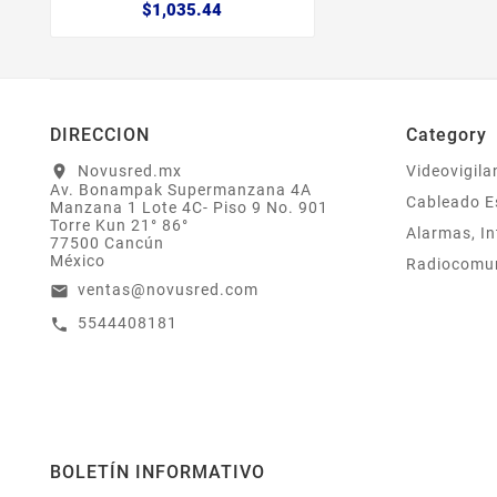
$1,035.44
DIRECCION
Category
Novusred.mx
Videovigila
location_on
Av. Bonampak Supermanzana 4A
Cableado E
Manzana 1 Lote 4C- Piso 9 No. 901
Torre Kun 21° 86°
Alarmas, In
77500 Cancún
México
Radiocomu
ventas@novusred.com
email
5544408181
call
BOLETÍN INFORMATIVO