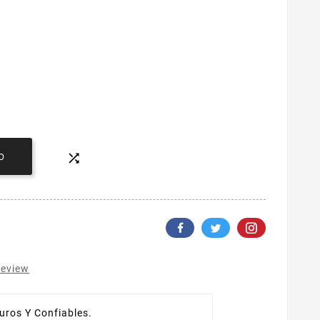

O
review
ros Y Confiables.