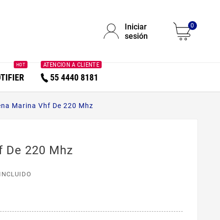
Iniciar
0
sesión
ATENCION A CLIENTE
HOT
TIFIER
55 4440 8181
ena Marina Vhf De 220 Mhz
f De 220 Mhz
 INCLUIDO