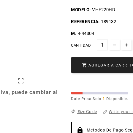
MODELO:
VHF220HD
REFERENCIA:
189132
M:
4-44304
CANTIDAD

AGREGAR A CARRIT

iva, puede cambiar al
1
Date Prisa Solo
Disponible.
Write your 
Size Guide
Metodos De Pago Segu