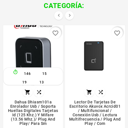
CATEGORÍA:


favorite_border
favorite_border

146
15
19
12




Dahua Dhiasm101a
Lector De Tarjetas De
Enrolador Usb / Soporta
Escritorio Akuvox Acrcid01
Huellas Digitales Tarjetas
/ Multifuncional /
Id (125 Khz.) Y Mifare
Conexión Usb / Lectura
(13.56 Mhz.)/ Plug And
Multifrecuencia / Plug And
Play/ Para Sm
Play / Com