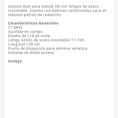
Antena dual para banda CB con látigos de acero
inoxidable. Cuenta con bobinas optimizadas para un
máximo patrón de radiación.
Características Generales
27 MHz
Ajustble en campo.
Diseño de 1/4 de onda.
Látigo sólido de acero inoxidable 17-7ph.
Longitud 139 cm.
Punta de disipación para eliminar estática.
Sistema de doble antena.
Incluye
Marca
BOSCH
Referencia
ARD-SER40-WI