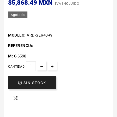
$5,868.49 MXN
IVA INCLUIDO
Agotado
MODELO:
ARD-SER40-WI
REFERENCIA:
M:
0-6598
CANTIDAD

SIN STOCK
