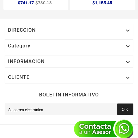
$741.17
$780.18
$1,155.45

DIRECCION

Category

INFORMACION

CLIENTE
BOLETÍN INFORMATIVO
OK