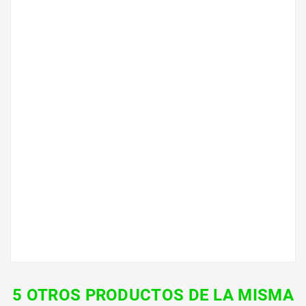
Ficha técnica
Modelo
ARD-SER40-WI
Peso
ARD-SER40-WI
Stock
0
Referencia
8320
Actualizado
2023-06-18 09:38:39
Referencias Específicas
Mpn
ARD-SER40-WI
Condición
Nuevo
5 OTROS PRODUCTOS DE LA MISMA