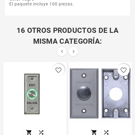
El paquete incluye 100 piezas.
16 OTROS PRODUCTOS DE LA
MISMA CATEGORÍA:


favorite_border
favorite_border



