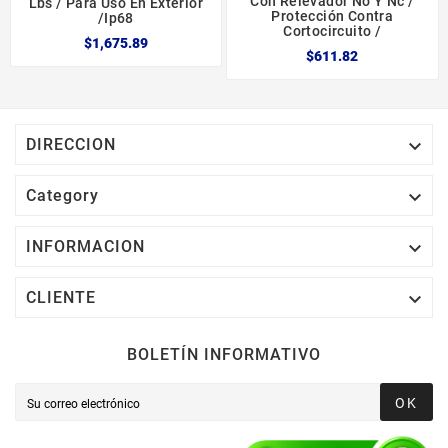
Con Relevador No Y Nc /
Lbs / Para Uso En Exterior
Protección Contra
/ip68
Cortocircuito /
$1,675.89
$611.82

DIRECCION

Category

INFORMACION

CLIENTE
BOLETÍN INFORMATIVO
OK