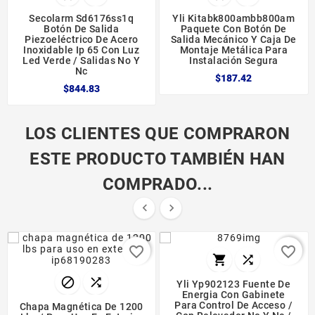
Secolarm Sd6176ss1q
Yli Kitabk800ambb800am
Botón De Salida
Paquete Con Botón De
Piezoeléctrico De Acero
Salida Mecánico Y Caja De
Inoxidable Ip 65 Con Luz
Montaje Metálica Para
Led Verde / Salidas No Y
Instalación Segura
Nc
$187.42
$844.83
LOS CLIENTES QUE COMPRARON
ESTE PRODUCTO TAMBIÉN HAN
COMPRADO...


favorite_border
favorite_border




Yli Yp902123 Fuente De
Energia Con Gabinete
Para Control De Acceso /
Chapa Magnética De 1200