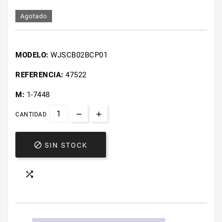
Agotado
MODELO:
WJSCB02BCP01
REFERENCIA:
47522
M:
1-7448
CANTIDAD

SIN STOCK
