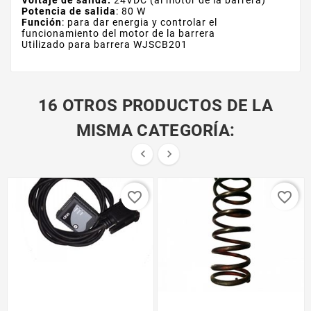
Voltaje de salida:
24VDC (al motor de la barrera)
Potencia de salida
: 80 W
Función
: para dar energia y controlar el
funcionamiento del motor de la barrera
Utilizado para barrera WJSCB201
16 OTROS PRODUCTOS DE LA
MISMA CATEGORÍA:


favorite_border
favorite_border