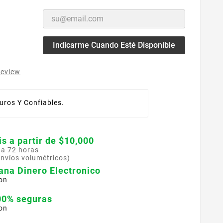
Indicarme Cuando Esté Disponible
review
ros Y Confiables.
is a partir de $10,000
 a 72 horas
envíos volumétricos)
ana Dinero Electronico
on
00% seguras
on