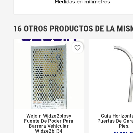
16 OTROS PRODUCTOS DE LA MIS
favorite_border
Wejoin Wjdze2blpsy
Guia Horizont





Fuente De Poder Para
Puertas De Gar
Barrera Vehicular
Pies.
Wjdze2bll34