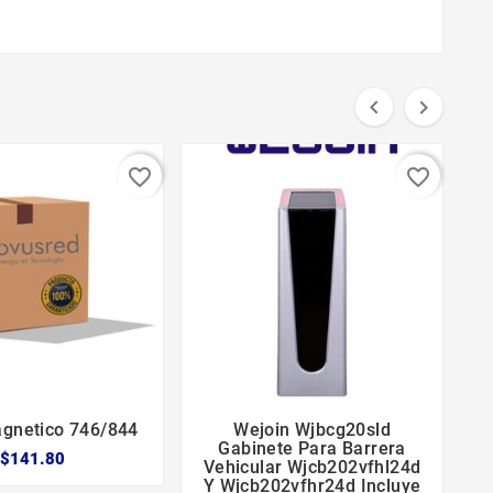


favorite_border
favorite_border
agnetico 746/844
Wejoin Wjbcg20sld





Gabinete Para Barrera
$141.80
Vehicular Wjcb202vfhl24d
P
Y Wjcb202vfhr24d Incluye