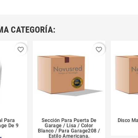
MA CATEGORÍA:
favorite_border
favorite_border
al Para
Sección Para Puerta De
Disco M





age De 9
Garage / Lisa / Color
Blanco / Para Garage208 /
Estilo Americana.