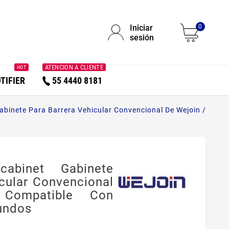
Iniciar
0
sesión
ATENCION A CLIENTE
HOT
TIFIER
55 4440 8181
binete Para Barrera Vehicular Convencional De Wejoin /
cabinet Gabinete
icular Convencional
Compatible Con
undos