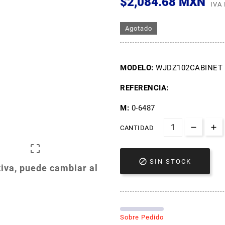
$2,084.68 MXN
IVA
Agotado
MODELO:
WJDZ102CABINET
REFERENCIA:
M:
0-6487
CANTIDAD


SIN STOCK
iva, puede cambiar al
Sobre Pedido