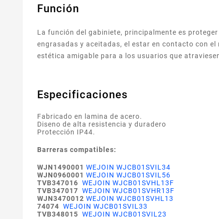
Función
La función del gabiniete, principalmente es proteger
engrasadas y aceitadas, el estar en contacto con el
estética amigable para a los usuarios que atraviesen
Especificaciones
Fabricado en lamina de acero.
Diseno de alta resistencia y duradero
Protección IP44.
Barreras compatibles:
WJN1490001
WEJOIN WJCB01SVIL34
WJN0960001
WEJOIN WJCB01SVIL56
TVB347016
WEJOIN WJCB01SVHL13F
TVB347017
WEJOIN WJCB01SVHR13F
WJN3470012
WEJOIN WJCB01SVHL13
74074
WEJOIN WJCB01SVIL33
TVB348015
WEJOIN WJCB01SVIL23