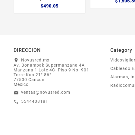
$1,506.3
$490.05
DIRECCION
Category
Novusred.mx
Videovigila
location_on
Av. Bonampak Supermanzana 4A
Cableado E
Manzana 1 Lote 4C- Piso 9 No. 901
Torre Kun 21° 86°
Alarmas, In
77500 Cancún
México
Radiocomu
ventas@novusred.com
email
5544408181
call