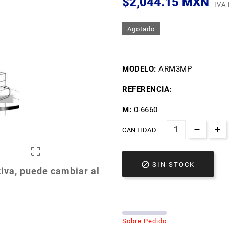
$2,044.15 MXN
IVA
Agotado
MODELO:
ARM3MP
REFERENCIA:
M:
0-6660
CANTIDAD


SIN STOCK
iva, puede cambiar al
Sobre Pedido