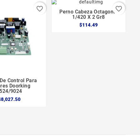
favorite_border
favorite_border
Perno Cabeza Octagonal



1/420 X 2 Gr8
$114.49
 De Control Para


res Doorking
524/9024
C
$8,027.50