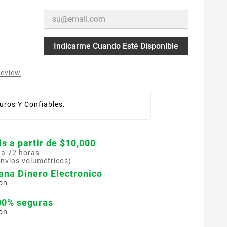
Indicarme Cuando Esté Disponible
review
ros Y Confiables.
is a partir de $10,000
 a 72 horas
envíos volumétricos)
ana Dinero Electronico
on
00% seguras
on