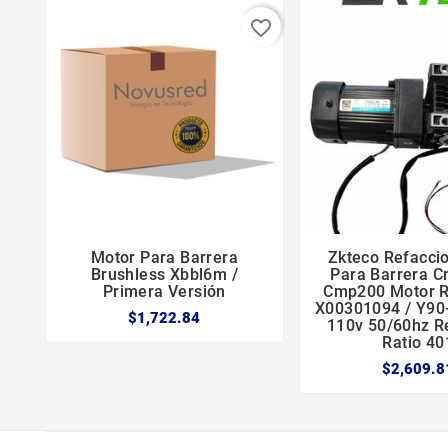
favorite_border
Motor Para Barrera
Zkteco Refacci





Brushless Xbbl6m /
Para Barrera C
Primera Versión
Cmp200 Motor R
X00301094 / Y9
$1,722.84
110v 50/60hz R
Ratio 40
$2,609.8