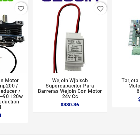
favorite_border
favorite_border
on Motor
Wejoin Wjblscb
Tarjeta





mp200 /
Supercapacitor Para
Moto
educer /
Barreras Wejoin Con Motor
6
0—90 120w
24v Cc
eduction
$330.36
1
1