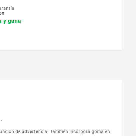
arantía
on
 y gana
.
a función de advertencia. También incorpora goma en