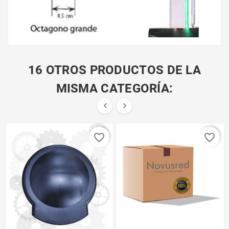
16 OTROS PRODUCTOS DE LA
MISMA CATEGORÍA:


favorite_border
favorite_border