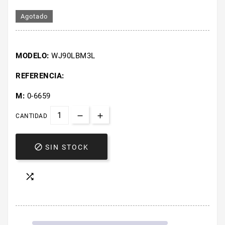
Agotado
MODELO:
WJ90LBM3L
REFERENCIA:
M:
0-6659
CANTIDAD

SIN STOCK
