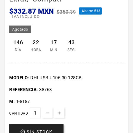
$332.87 MXN
¡Ahorre 5%!
$350.39
IVA INCLUIDO
Agotado
146
22
17
43
DÍA
HORA
MIN
SEG.
MODELO:
DHI-USB-U106-30-128GB
REFERENCIA:
38768
M:
1-8187
CANTIDAD

SIN STOCK