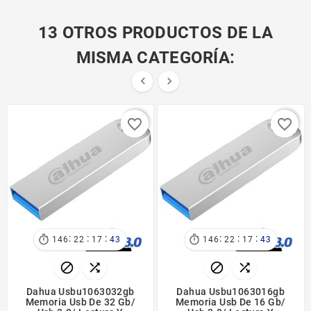
13 OTROS PRODUCTOS DE LA
MISMA CATEGORÍA:


favorite_border
favorite_border
:
:
:
:
:
:


146
22
17
43
146
22
17
43




Dahua Usbu1063032gb
Dahua Usbu1063016gb
Memoria Usb De 32 Gb/
Memoria Usb De 16 Gb/