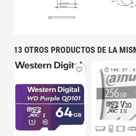
13 OTROS PRODUCTOS DE LA MIS
favorite_border
:
:

146
07
4