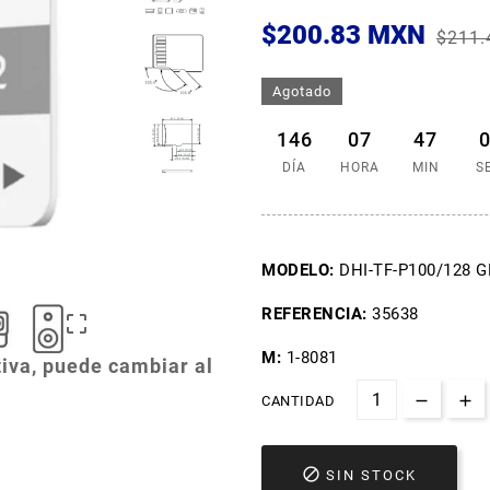
$200.83 MXN
$211.
Agotado
146
07
47
DÍA
HORA
MIN
S
MODELO:
DHI-TF-P100/128 G
REFERENCIA:
35638

M:
1-8081
iva, puede cambiar al
CANTIDAD

SIN STOCK