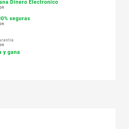
ana Dinero Electronico
on
00% seguras
on
arantía
on
 y gana