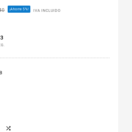
¡Ahorre 5%!
40
IVA INCLUIDO
02
EG.
B
