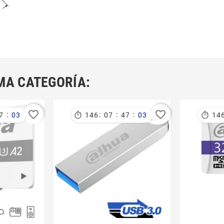
MA CATEGORÍA:
favorite_border
favorite_border
:
:
:
:


7
02
146
07
47
02
14