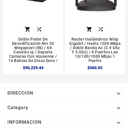




Doble Poder De
Router Inalámbrico Wisp
Decodificación Nvr 32
Gigabit / Hasta 1200 Mbps
Megapixel (8k) / 64
/ Doble Banda Ac (2.4 Ghz
Canales Ip / Soporta
Y 5 Ghz) / 4 Puertos Lan
Cámaras Con Acusense /
10/100/1000 Mbps 1
16 Bahias De Disco Duro /
Puerto
$90,229.44
$560.93

DIRECCION

Category

INFORMACION