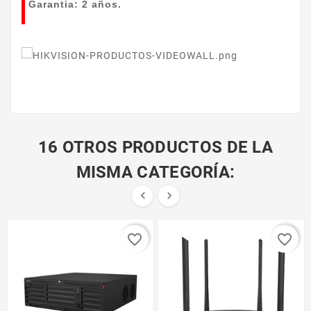
Garantia: 2 años.
16 OTROS PRODUCTOS DE LA
MISMA CATEGORÍA:


favorite_border
favorite_border