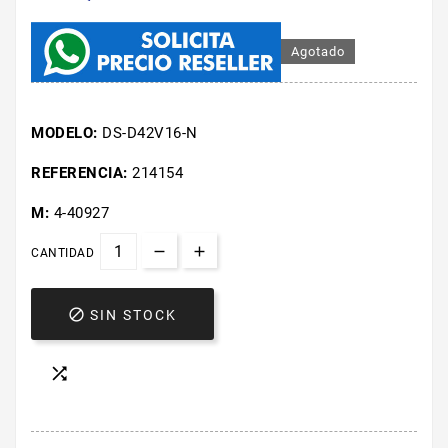
Agotado
MODELO:
DS-D42V16-N
REFERENCIA:
214154
M:
4-40927
CANTIDAD

SIN STOCK
