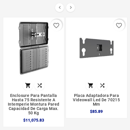


favorite_border
favorite_border




Enclosure Para Pantalla
Placa Adaptadora Para
Hasta 75 Resistente A
Videowall Led De 70215
Intemperie Montura Pared
Mm
Capacidad De Carga Max.
$85.89
50 Kg
$11,075.83