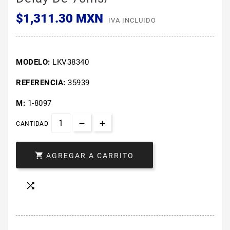
$1,311.30 MXN
IVA INCLUIDO
MODELO:
LKV38340
REFERENCIA:
35939
M:
1-8097
CANTIDAD

AGREGAR A CARRITO
