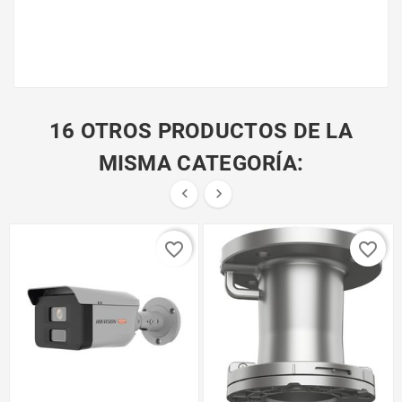
16 OTROS PRODUCTOS DE LA
MISMA CATEGORÍA:


favorite_border
favorite_border