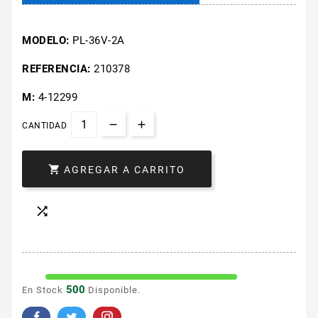
MODELO:
PL-36V-2A
REFERENCIA:
210378
M:
4-12299
CANTIDAD

AGREGAR A CARRITO

500
En Stock
Disponible.