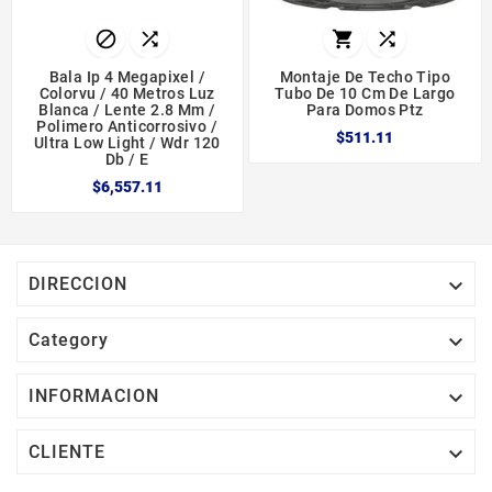




Bala Ip 4 Megapixel /
Montaje De Techo Tipo
Colorvu / 40 Metros Luz
Tubo De 10 Cm De Largo
Blanca / Lente 2.8 Mm /
Para Domos Ptz
Polimero Anticorrosivo /
$511.11
Ultra Low Light / Wdr 120
Db / E
$6,557.11

DIRECCION

Category

INFORMACION

CLIENTE