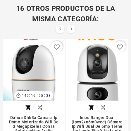
16 OTROS PRODUCTOS DE LA
MISMA CATEGORÍA:


favorite_border
favorite_border
:
:
:

145
16
55
37




Dahua Dhh3a Cámara Ip
Imou Ranger Dual
Domo Motorizado Wifi De
(ipcs2xn6m0wed) Cámara
3 Megapixeles Con Ia
Ip Wifi Dual De 6mp Tiene
Autotracking Audio
Un Lente Fijo Y Un Lente