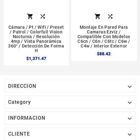




Cámara / Pt / Wifi / Preset
Montaje En Pared Para
/ Patrol / Colorfull Vision
Camaras Ezviz /
Nocturna / Resolución
Compatible Con Modelos
4mp / Vista Panorámica
C6cn / C6n / C6tc / C6w /
360° / Detección De Forma
C4w / Interior Exterior
H
$88.42
$1,371.47

DIRECCION

Category

INFORMACION

CLIENTE