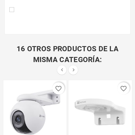
16 OTROS PRODUCTOS DE LA
MISMA CATEGORÍA:


favorite_border
favorite_border