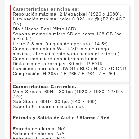
Características principales:
Resolución máxima: 2 Megapixel (1920 x 1080).
Iluminación mínima: color 0.028 lux @ (F2.0; AGC
ON).
Dia / Noche Real (filtro ICR).
Soporta memoria micro SD de hasta 128 GB (no
incluida).
Lente 2.8 mm (angulo de apertura 114.5º).
Cuenta con antena Wi-Fi (80 mts de rango
máximo, el rendimiento varia según el entorno).
Cuenta con micrófono interconstruido.
Distancia de infrarrojos: 30 mts IR EXIR.
Funciones normales: dWDR / BLC / HLC / 3D DNR.
Compresión: H.265+ / H.265 / H.264+ / H.264.
Características Generales:
Main Stream: 60Hz: 30 fps (1920 × 1080, 1280 ×
720).
Sub Steam: 60Hz: 30 fps (640 × 360).
Soporta 6 usuarios simultáneos.
Entrada y Salida de Audio / Alarma / Red:
Entrada de alarma: N/A.
Salidas de alarma: N/A.
Entradas de audio: N/A.