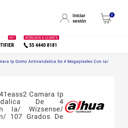
Iniciar
0
sesión
ATENCION A CLIENTE
HOT
TIFIER
55 4440 8181
ra Ip Domo Antivandalica De 4 Megapixeles Con Ia/
41eass2 Camara Ip
ndalica De 4
n Ia/ Wizsense/
m/ 107 Grados De