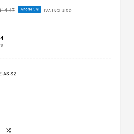
¡Ahorre 5%!
814.47
IVA INCLUIDO
23
EG.
E-AS-S2
