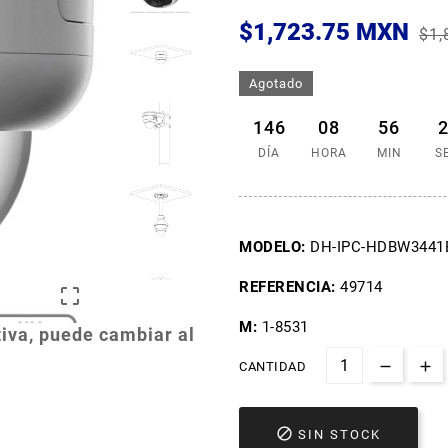
$1,723.75 MXN
$1,
Agotado
146
08
56
DÍA
HORA
MIN
S
MODELO:
DH-IPC-HDBW3441
REFERENCIA:
49714

M:
1-8531
iva, puede cambiar al
CANTIDAD

SIN STOCK