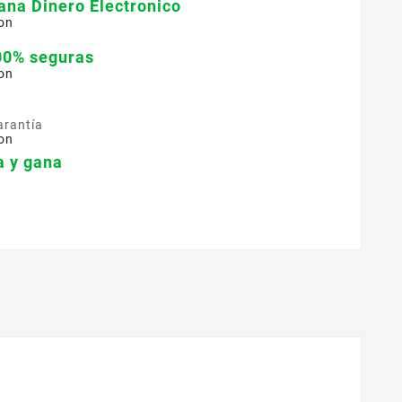
ana Dinero Electronico
on
00% seguras
on
arantía
on
 y gana