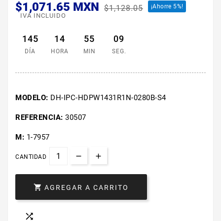
$1,071.65 MXN
¡Ahorre 5%!
$1,128.05
IVA INCLUIDO
145
14
55
09
DÍA
HORA
MIN
SEG.
MODELO:
DH-IPC-HDPW1431R1N-0280B-S4
REFERENCIA:
30507
M:
1-7957
CANTIDAD

AGREGAR A CARRITO
