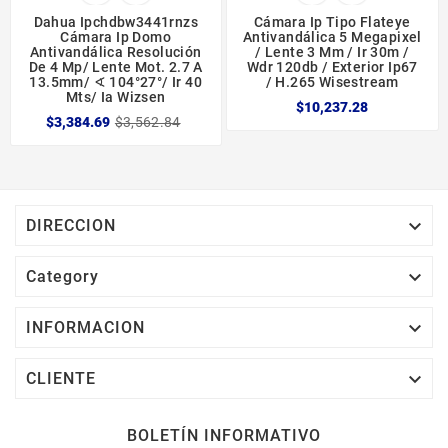
Dahua Ipchdbw3441rnzs
Cámara Ip Tipo Flateye
Cámara Ip Domo
Antivandálica 5 Megapixel
Antivandálica Resolución
/ Lente 3 Mm / Ir 30m /
De 4 Mp/ Lente Mot. 2.7 A
Wdr 120db / Exterior Ip67
13.5mm/ ∢ 104°27°/ Ir 40
/ H.265 Wisestream
Mts/ Ia Wizsen
$10,237.28
$3,384.69
$3,562.84

DIRECCION

Category

INFORMACION

CLIENTE
BOLETÍN INFORMATIVO