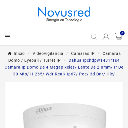
0

Inicio
Videovigilancia
Cámaras IP
Cámaras
Domo / Eyeball / Turret IP
Dahua Ipchdpw1431r1s4
Camara Ip Domo De 4 Megapixeles/ Lente De 2.8mm/ Ir De
30 Mts/ H.265/ Wdr Real/ Ip67/ Poe/ 3d Dnr/ Hlc/