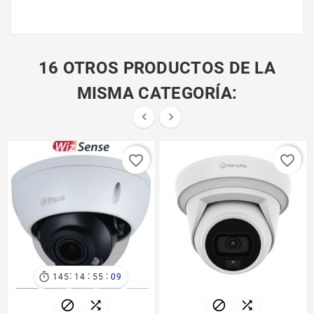
16 OTROS PRODUCTOS DE LA
MISMA CATEGORÍA:


favorite_border
favorite_border
:
:
:

145
14
55
09



