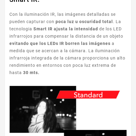
Con la iluminación IR, las imágenes detalladas se
pueden capturar con
poca luz u oscuridad total
. La
tecnologia
Smart IR ajusta la intensidad
de los LED
infrarrojos para compensar la distancia de un objeto
evitando que los LEDs IR borren las imágenes
a
medida que se acercan a la cámara. La iluminación
infrarroja integrada de la cámara proporciona un alto
rendimiento en entornos con poca luz extrema de
hasta
30 mts.