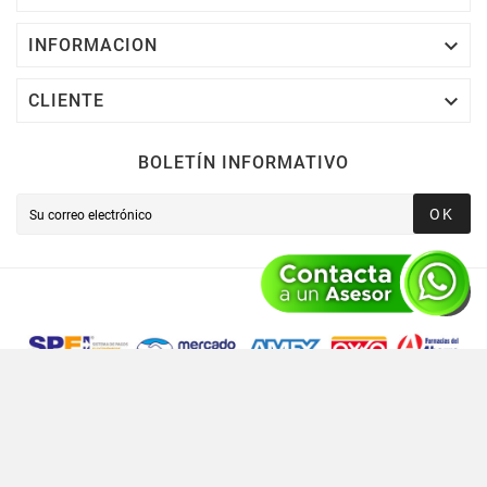

INFORMACION

CLIENTE
BOLETÍN INFORMATIVO
OK
Novusred © 2021 Todos Los Derechos Reservados,
Operado Por Novusred Sinergia En Tecnología SAPI De CV