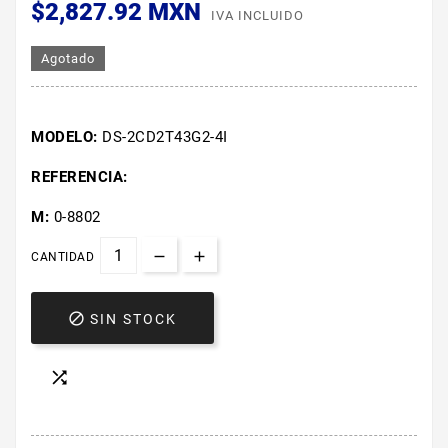
$2,827.92 MXN
IVA INCLUIDO
Agotado
MODELO:
DS-2CD2T43G2-4I
REFERENCIA:
M:
0-8802
CANTIDAD

SIN STOCK
