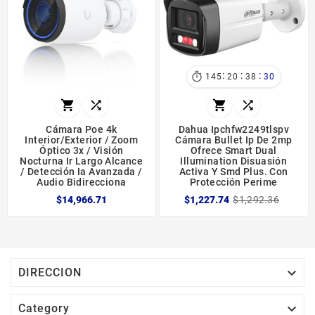
:
:
:

145
20
38
30




Cámara Poe 4k
Dahua Ipchfw2249tlspv
Interior/exterior / Zoom
Cámara Bullet Ip De 2mp
Óptico 3x / Visión
Ofrece Smart Dual
Nocturna Ir Largo Alcance
Illumination Disuasión
/ Detección Ia Avanzada /
Activa Y Smd Plus. Con
Audio Bidirecciona
Protección Perime
$14,966.71
$1,227.74
$1,292.36

DIRECCION

Category