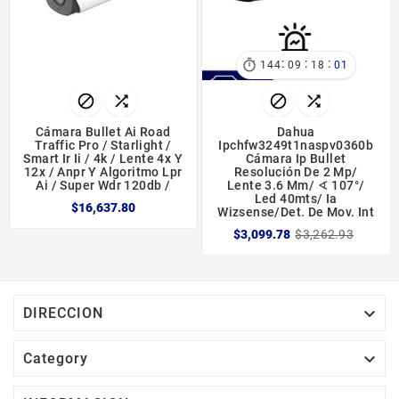
:
:
:

144
09
18
01




Cámara Bullet Ai Road
Dahua
Traffic Pro / Starlight /
Ipchfw3249t1naspv0360b
Smart Ir Ii / 4k / Lente 4x Y
Cámara Ip Bullet
12x / Anpr Y Algoritmo Lpr
Resolución De 2 Mp/
Ai / Super Wdr 120db /
Lente 3.6 Mm/ ∢ 107°/
Led 40mts/ Ia
$16,637.80
Wizsense/det. De Mov. Int
$3,099.78
$3,262.93

DIRECCION

Category