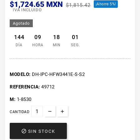
$1,724.65 MXN
¡Ahorre 5%!
$1,815.42
IVA INCLUIDO
Agotado
144
09
18
01
DÍA
HORA
MIN
SEG.
MODELO:
DH-IPC-HFW3441E-S-S2
REFERENCIA:
49712
M:
1-8530
CANTIDAD

SIN STOCK