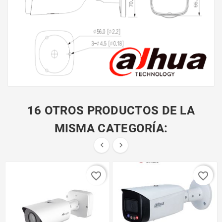
16 OTROS PRODUCTOS DE LA
MISMA CATEGORÍA:


favorite_border
favorite_border