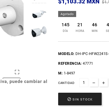
$1,103.32 MXN
$1,
Agotado
145
21
46
DÍA
HORA
MIN
S
MODELO:
DH-IPC-HFW2241S-
REFERENCIA:
47771

M:
1-8497
iva, puede cambiar al
CANTIDAD

SIN STOCK