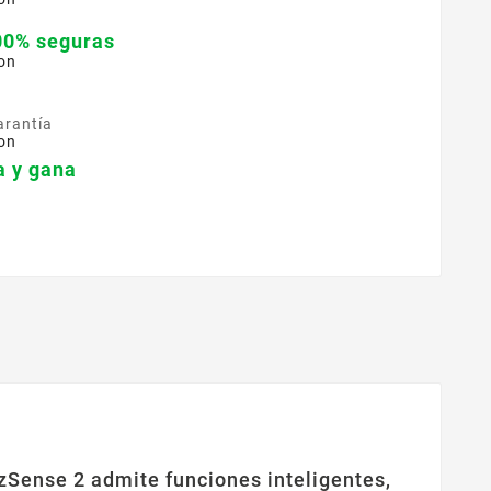
00% seguras
on
arantía
on
 y gana
zSense 2 admite funciones inteligentes,