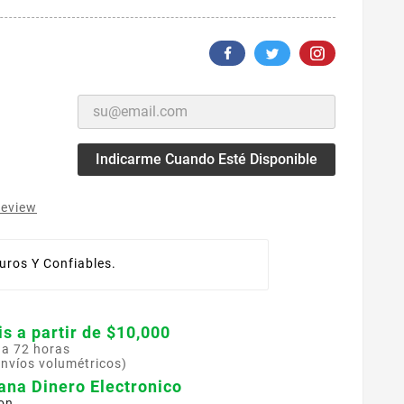
Indicarme Cuando Esté Disponible
review
ros Y Confiables.
is a partir de $10,000
 a 72 horas
envíos volumétricos)
ana Dinero Electronico
on