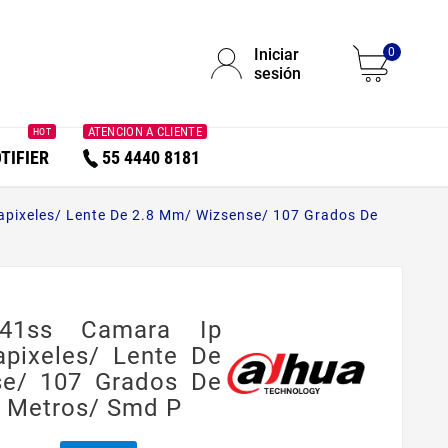
Iniciar
0
sesión
ATENCION A CLIENTE
HOT
TIFIER
55 4440 8181
apixeles/ Lente De 2.8 Mm/ Wizsense/ 107 Grados De
241ss Camara Ip
pixeles/ Lente De
e/ 107 Grados De
0 Metros/ Smd P