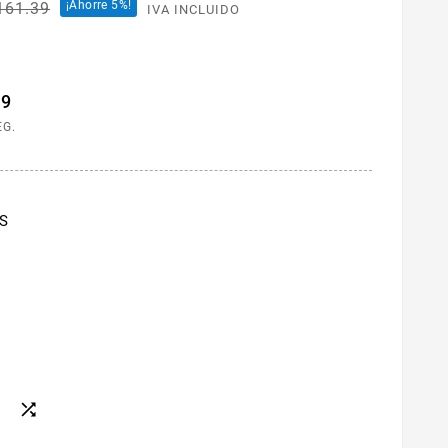
¡Ahorre 5%!
161.39
IVA INCLUIDO
48
EG.
S
