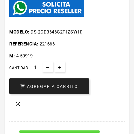
MODELO:
DS-2CD3646G2T-IZSY(H)
REFERENCIA:
221666
M:
4-50919
CANTIDAD

AGREGAR A CARRITO
