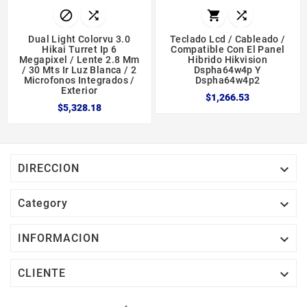




Dual Light Colorvu 3.0
Teclado Lcd / Cableado /
Hikai Turret Ip 6
Compatible Con El Panel
Megapixel / Lente 2.8 Mm
Hibrido Hikvision
/ 30 Mts Ir Luz Blanca / 2
Dspha64w4p Y
Microfonos Integrados /
Dspha64w4p2
Exterior
$1,266.53
$5,328.18

DIRECCION

Category

INFORMACION

CLIENTE