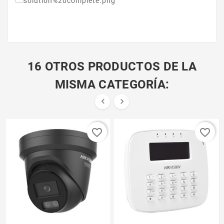
16 OTROS PRODUCTOS DE LA
MISMA CATEGORÍA:


favorite_border
favorite_border