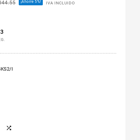
¡Ahorre 5%!
044.55
IVA INCLUIDO
12
EG.
4KS2/I
