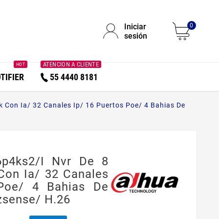
Iniciar
0
sesión
ATENCION A CLIENTE
HOT
TIFIER
55 4440 8181
 Con Ia/ 32 Canales Ip/ 16 Puertos Poe/ 4 Bahias De
p4ks2/i Nvr De 8
Con Ia/ 32 Canales
Poe/ 4 Bahias De
zsense/ H.26