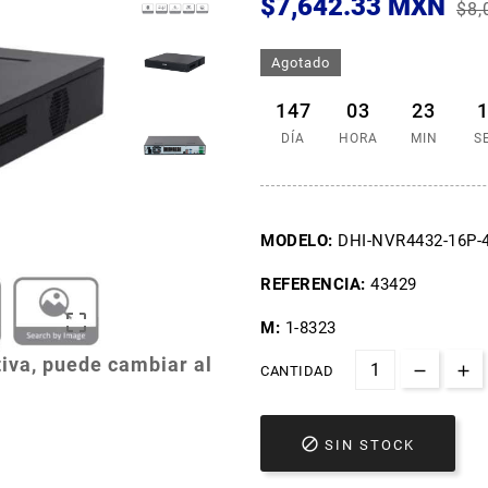
$7,642.33 MXN
$8,
Agotado
147
03
23
DÍA
HORA
MIN
S
MODELO:
DHI-NVR4432-16P-
REFERENCIA:
43429

M:
1-8323
iva, puede cambiar al
CANTIDAD

SIN STOCK