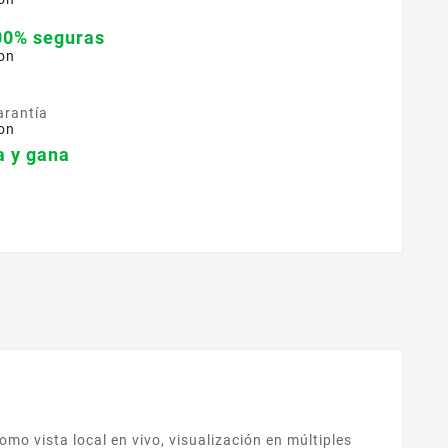
00% seguras
on
arantía
on
 y gana
mo vista local en vivo, visualización en múltiples