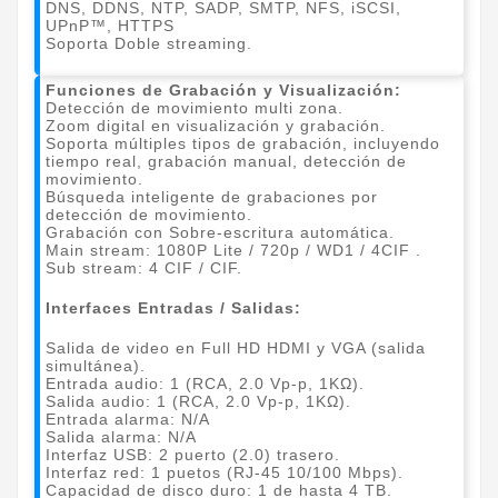
DNS, DDNS, NTP, SADP, SMTP, NFS, iSCSI,
UPnP™, HTTPS
Soporta Doble streaming.
Funciones de Grabación y Visualización:
Detección de movimiento multi zona.
Zoom digital en visualización y grabación.
Soporta múltiples tipos de grabación, incluyendo
tiempo real, grabación manual, detección de
movimiento.
Búsqueda inteligente de grabaciones por
detección de movimiento.
Grabación con Sobre-escritura automática.
Main stream: 1080P Lite / 720p / WD1 / 4CIF .
Sub stream: 4 CIF / CIF.
Interfaces Entradas / Salidas:
Salida de video en Full HD HDMI y VGA (salida
simultánea).
Entrada audio: 1 (RCA, 2.0 Vp-p, 1KΩ).
Salida audio: 1 (RCA, 2.0 Vp-p, 1KΩ).
Entrada alarma: N/A
Salida alarma: N/A
Interfaz USB: 2 puerto (2.0) trasero.
Interfaz red: 1 puetos (RJ-45 10/100 Mbps).
Capacidad de disco duro: 1 de hasta 4 TB.