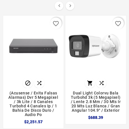


favorite_border
favorite_border




(acusense / Evita Falsas
Dual Light Colorvu Bala
Alarmas) Dvr 5 Megapixel
Turbohd 3k (5 Megapixel)
/ 3k Lite / 8 Canales
/ Lente 2.8 Mm / 30 Mts Ir
Turbohd 4 Canales Ip / 1
20 Mts Luz Blanca / Gran
Bahia De Disco Duro /
Angular 104.9° / Exterior
Audio Po
$688.39
$2,251.57