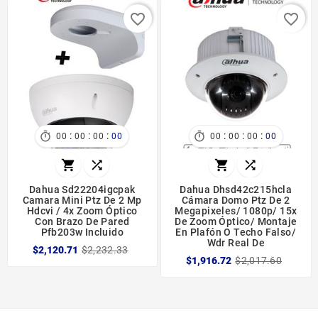
favorite_border
favorite_border
:
:
:
:
:
:


00
00
00
00
00
00
00
00




Dahua Sd22204igcpak
Dahua Dhsd42c215hcla
Camara Mini Ptz De 2 Mp
Cámara Domo Ptz De 2
Hdcvi / 4x Zoom Óptico
Megapixeles/ 1080p/ 15x
Con Brazo De Pared
De Zoom Óptico/ Montaje
Pfb203w Incluido
En Plafón O Techo Falso/
Wdr Real De
$2,120.71
$2,232.33
$1,916.72
$2,017.60