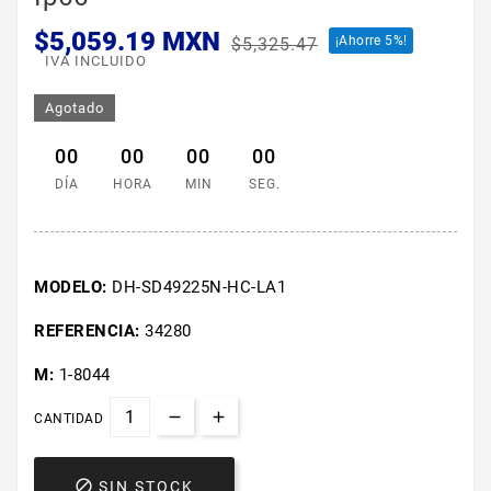
$5,059.19 MXN
¡Ahorre 5%!
$5,325.47
IVA INCLUIDO
Agotado
00
00
00
00
DÍA
HORA
MIN
SEG.
MODELO:
DH-SD49225N-HC-LA1
REFERENCIA:
34280
M:
1-8044
CANTIDAD

SIN STOCK