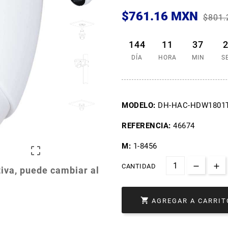
$761.16 MXN
$801.
144
11
37
DÍA
HORA
MIN
S
MODELO:
DH-HAC-HDW1801
REFERENCIA:
46674
M:
1-8456

CANTIDAD
iva, puede cambiar al

AGREGAR A CARRIT