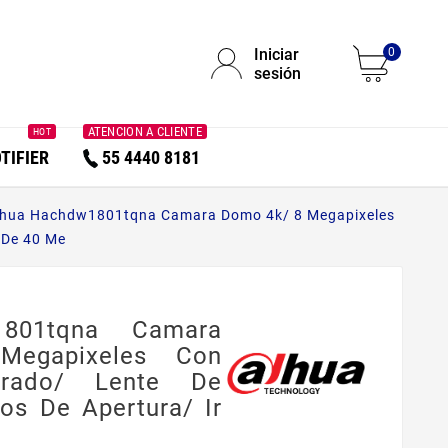
Iniciar
0
sesión
ATENCION A CLIENTE
HOT
TIFIER
55 4440 8181
hua Hachdw1801tqna Camara Domo 4k/ 8 Megapixeles
 De 40 Me
801tqna Camara
egapixeles Con
grado/ Lente De
s De Apertura/ Ir