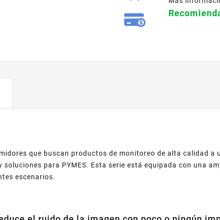
Mas informaci
Recomienda
umidores que buscan productos de monitoreo de alta calidad a u
 y soluciones para PYMES. Esta serie está equipada con una amp
ntes escenarios.
uce el ruido de la imagen con poco o ningún impa