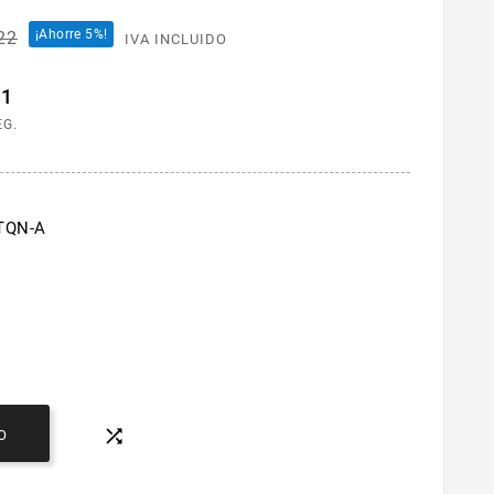
¡Ahorre 5%!
22
IVA INCLUIDO
20
EG.
TQN-A

O