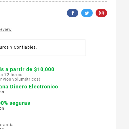
review
ros Y Confiables.
is a partir de $10,000
 a 72 horas
envíos volumétricos)
ana Dinero Electronico
on
00% seguras
on
arantía