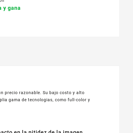
on
 y gana
n precio razonable. Su bajo costo y alto
lia gama de tecnologias, como full-color y
cto en la nitidez de la imagen,