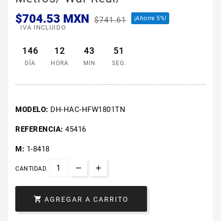
$704.53 MXN
¡Ahorre 5%!
$741.61
IVA INCLUIDO
146
12
43
50
DÍA
HORA
MIN
SEG.
MODELO:
DH-HAC-HFW1801TN
REFERENCIA:
45416
M:
1-8418
CANTIDAD

AGREGAR A CARRITO