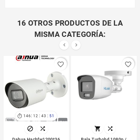
16 OTROS PRODUCTOS DE LA
MISMA CATEGORÍA:


favorite_border
favorite_border
:
:
:

146
12
43
50




Dahua Hachfw1200t36
Bala Turbohd 1080p /