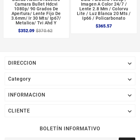
Camara Bullet Hdcvi
Imagen A Color 24/7 /
1080p/ 90 Grados De
Lente 2.8 Mm / Colorvu
Apertura/ Lente Fijo De
Lite / Luz Blanca 20 Mts /
3.6mm/ Ir 30 Mts/ Ip67/
Ip66 / Policarbonato
Metalica/ Tvi Ahd Y
$365.57
$352.09
$370.62

DIRECCION

Category

INFORMACION

CLIENTE
BOLETÍN INFORMATIVO