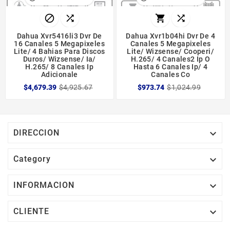




Dahua Xvr5416li3 Dvr De
Dahua Xvr1b04hi Dvr De 4
16 Canales 5 Megapixeles
Canales 5 Megapixeles
Lite/ 4 Bahias Para Discos
Lite/ Wizsense/ Cooperi/
Duros/ Wizsense/ Ia/
H.265/ 4 Canales2 Ip O
H.265/ 8 Canales Ip
Hasta 6 Canales Ip/ 4
Adicionale
Canales Co
$4,679.39
$4,925.67
$973.74
$1,024.99

DIRECCION

Category

INFORMACION

CLIENTE