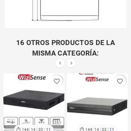
16 OTROS PRODUCTOS DE LA
MISMA CATEGORÍA:


favorite_border
favorite_border
:
:
:
:
:
:


144
14
02
11
144
14
02
11