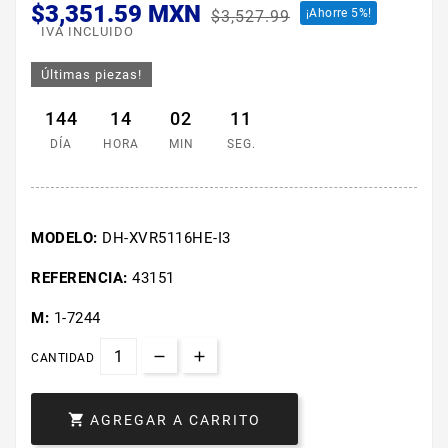
$3,351.59 MXN
¡Ahorre 5%!
$3,527.99
IVA INCLUIDO
Últimas piezas!
144
14
02
11
DÍA
HORA
MIN
SEG.
MODELO:
DH-XVR5116HE-I3
REFERENCIA:
43151
M:
1-7244
CANTIDAD

AGREGAR A CARRITO