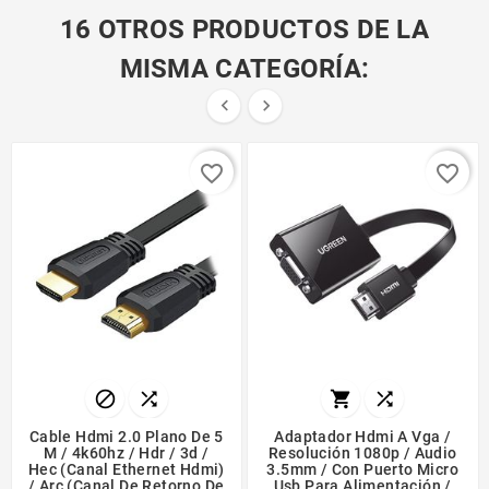
16 OTROS PRODUCTOS DE LA
MISMA CATEGORÍA:


favorite_border
favorite_border




Cable Hdmi 2.0 Plano De 5
Adaptador Hdmi A Vga /
M / 4k60hz / Hdr / 3d /
Resolución 1080p / Audio
Hec (canal Ethernet Hdmi)
3.5mm / Con Puerto Micro
/ Arc (canal De Retorno De
Usb Para Alimentación /