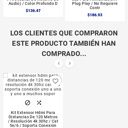
Audio) / Color Profundo D
Plug Play / No Requiere
Contr
$136.47
$186.93
LOS CLIENTES QUE COMPRARON
ESTE PRODUCTO TAMBIÉN HAN
COMPRADO...


favorite_border


Kit Extensor Hdmi Para
Distancias De 120 Metros
/ Resolución 4k 30hz / Cat
5e/6 / Soporta Conexión