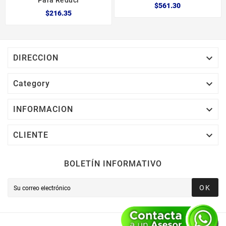
Para Reduci
$561.30
$216.35

DIRECCION

Category

INFORMACION

CLIENTE
BOLETÍN INFORMATIVO
OK