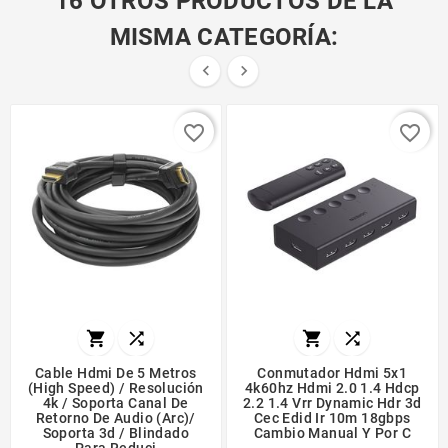
16 OTROS PRODUCTOS DE LA
MISMA CATEGORÍA:


favorite_border
favorite_border




Cable Hdmi De 5 Metros
Conmutador Hdmi 5x1
(high Speed) / Resolución
4k60hz Hdmi 2.0 1.4 Hdcp
4k / Soporta Canal De
2.2 1.4 Vrr Dynamic Hdr 3d
Retorno De Audio (arc)/
Cec Edid Ir 10m 18gbps
Soporta 3d / Blindado
Cambio Manual Y Por C