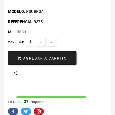
MODELO:
PSUBR07
REFERENCIA:
9375
M:
1-7630
CANTIDAD

AGREGAR A CARRITO

37
En Stock
Disponible.