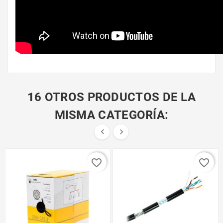
16 OTROS PRODUCTOS DE LA
MISMA CATEGORÍA:


favorite_border
favorite_border