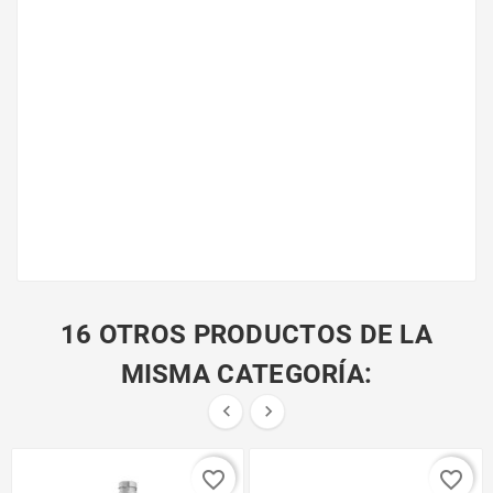
16 OTROS PRODUCTOS DE LA
MISMA CATEGORÍA:


favorite_border
favorite_border