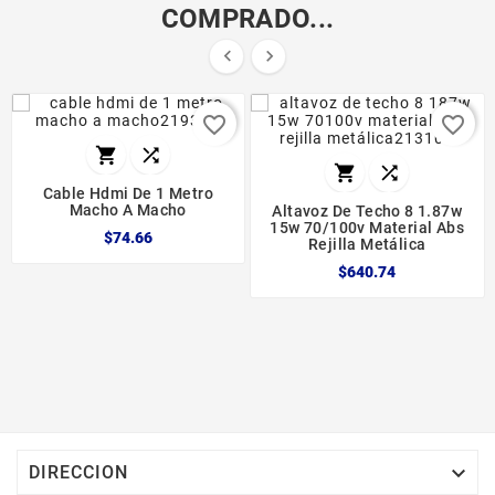
COMPRADO...


favorite_border
favorite_border




Cable Hdmi De 1 Metro
Macho A Macho
Altavoz De Techo 8 1.87w
15w 70/100v Material Abs
$74.66
Rejilla Metálica
$640.74

DIRECCION