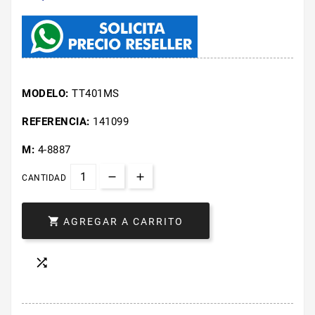
MODELO:
TT401MS
REFERENCIA:
141099
M:
4-8887
CANTIDAD

AGREGAR A CARRITO
