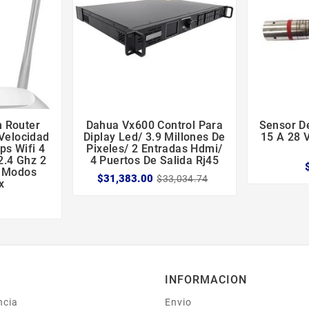
n Router
Dahua Vx600 Control Para
Sensor De





Velocidad
Diplay Led/ 3.9 Millones De
15 A 28 
s Wifi 4
Pixeles/ 2 Entradas Hdmi/
2.4 Ghz 2
4 Puertos De Salida Rj45
4 Modos
$31,383.00
$33,034.74
x
INFORMACION
ncia
Envio