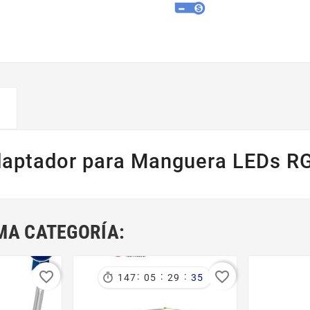
aptador para Manguera LEDs R
MA CATEGORÍA:
favorite_border
favorite_border
:
:
:

147
05
29
35