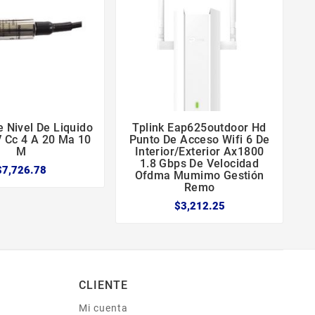
 Nivel De Liquido
Tplink Eap625outdoor Hd
C





V Cc 4 A 20 Ma 10
Punto De Acceso Wifi 6 De
M
Interior/exterior Ax1800
1.8 Gbps De Velocidad
$7,726.78
Ofdma Mumimo Gestión
Remo
$3,212.25
CLIENTE
Mi cuenta