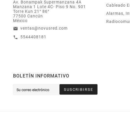
Av. Bonampak Supermanzana 4A
Cableado E
Manzana 1 Lote 4C- Piso 9 No. 901
Torre Kun 21° 86°
Alarmas, In
77500 Cancún
México
Radiocomu
ventas@novusred.com
email
5544408181
call
BOLETÍN INFORMATIVO
SUSCRIBIRSE