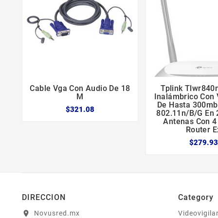
Cable Vga Con Audio De 18
Tplink Tlwr840





M
Inalámbrico Con 
De Hasta 300mbp
$321.08
802.11n/b/g En 
Antenas Con 
Router E
$279.93
DIRECCION
Category
Novusred.mx
Videovigila
location_on