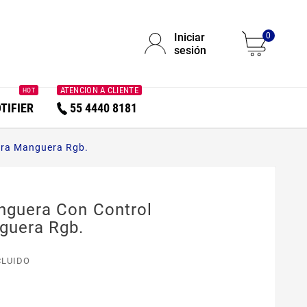
Iniciar
0
sesión
ATENCION A CLIENTE
HOT
TIFIER
55 4440 8181
ara Manguera Rgb.
guera Con Control
guera Rgb.
CLUIDO