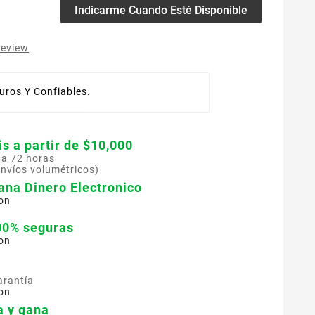
Indicarme Cuando Esté Disponible
review
ros Y Confiables.
is a partir de $10,000
 a 72 horas
envíos volumétricos)
ana Dinero Electronico
on
00% seguras
on
arantía
on
 y gana