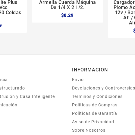
ite Plus
Armella Cuerda Máquina
Cargador





Vcc
De 1/4 X 2 1/2.
Plomo Áci
20 Celdas
12v / Ba
$8.29
A
Ah /
Al
9
INFORMACION
ncia
Envio
structurado
Devoluciones y Controversia
trusión y Casa Inteligente
Terminos y Condiciones
nicación
Políticas de Compras
Políticas de Garantía
Aviso de Privacidad
Sobre Nosotros