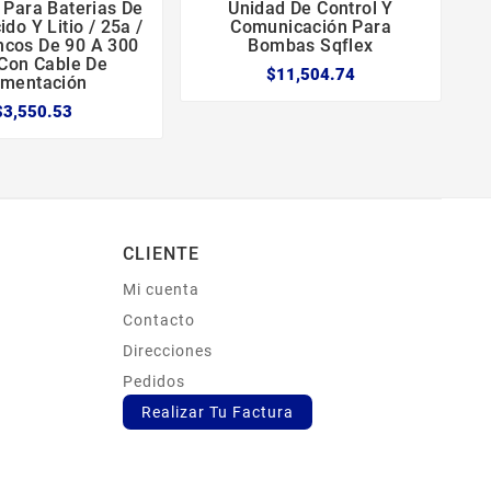
 Para Baterias De
Unidad De Control Y





do Y Litio / 25a /
Comunicación Para
ncos De 90 A 300
Bombas Sqflex
 Con Cable De
$11,504.74
imentación
$3,550.53
CLIENTE
Mi cuenta
s
Contacto
Direcciones
Pedidos
Realizar Tu Factura