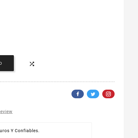

O
review
ros Y Confiables.