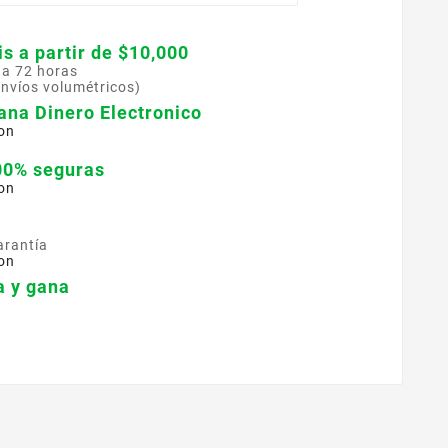
is a partir de $10,000
 a 72 horas
envíos volumétricos)
ana Dinero Electronico
on
00% seguras
on
arantía
on
 y gana