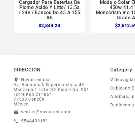
Cargador Para Baterias De
Modulo Solar El





Plomo Ácido Y Litio/ 13.5a
450w 41.4 
/ 24v / Bancos De 45 A 155
Monocristalino 1
Ah
Grado 
$2,844.23
$2,512.5
DIRECCION
Category
Novusred.mx
Videovigila
location_on
Av. Bonampak Supermanzana 4A
Cableado E
Manzana 1 Lote 4C- Piso 9 No. 901
Torre Kun 21° 86°
Alarmas, In
77500 Cancún
México
Radiocomu
ventas@novusred.com
email
5544408181
call