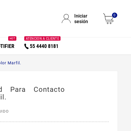
Iniciar
0
sesión
ATENCION A CLIENTE
HOT
TIFIER
55 4440 8181
or Marfil.
d Para Contacto
l.
UIDO