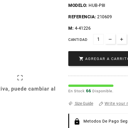
MODELO:
HUB-P8I
REFERENCIA:
210609
M:
4-41226
CANTIDAD

AGREGAR A CARRIT

iva, puede cambiar al
66
En Stock
Disponible.
Write your 
Size Guide
Metodos De Pago Segu