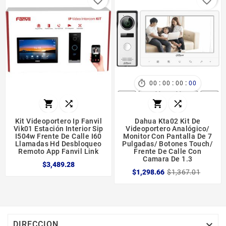
:
:
:

00
00
00
00




Kit Videoportero Ip Fanvil
Dahua Kta02 Kit De
Vik01 Estación Interior Sip
Videoportero Analógico/
I504w Frente De Calle I60
Monitor Con Pantalla De 7
Llamadas Hd Desbloqueo
Pulgadas/ Botones Touch/
Remoto App Fanvil Link
Frente De Calle Con
Camara De 1.3
$3,489.28
$1,298.66
$1,367.01

DIRECCION