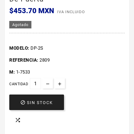
$453.70 MXN
IVA INCLUIDO
Agotado
MODELO:
DP-2S
REFERENCIA:
2809
M:
1-7533
CANTIDAD

SIN STOCK
