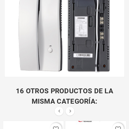
16 OTROS PRODUCTOS DE LA
MISMA CATEGORÍA:


favorite_border
favorite_border