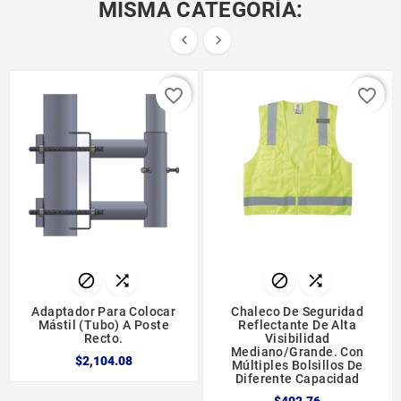
MISMA CATEGORÍA:


favorite_border
favorite_border




Adaptador Para Colocar
Chaleco De Seguridad
Mástil (tubo) A Poste
Reflectante De Alta
Recto.
Visibilidad
Mediano/grande. Con
$2,104.08
Múltiples Bolsillos De
Diferente Capacidad