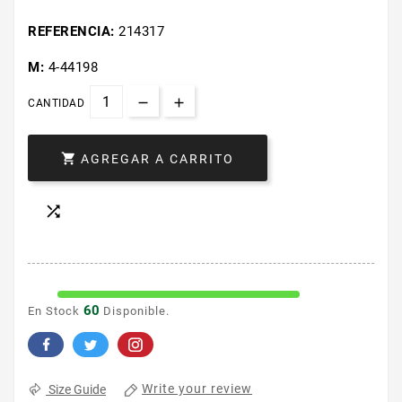
REFERENCIA:
214317
M:
4-44198
CANTIDAD

AGREGAR A CARRITO

60
En Stock
Disponible.
Write your review
Size Guide