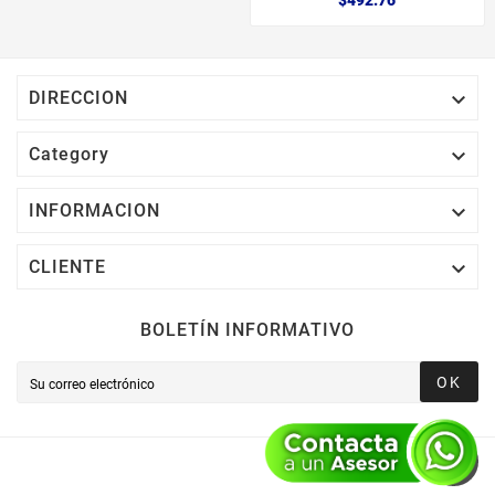
$492.76

DIRECCION

Category

INFORMACION

CLIENTE
BOLETÍN INFORMATIVO
OK