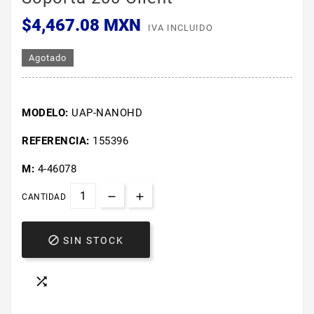
$4,467.08 MXN
IVA INCLUIDO
Agotado
MODELO:
UAP-NANOHD
REFERENCIA:
155396
M:
4-46078
CANTIDAD

SIN STOCK
