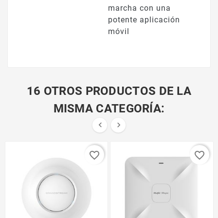
marcha con una
potente aplicación
móvil
16 OTROS PRODUCTOS DE LA
MISMA CATEGORÍA:


favorite_border
favorite_border