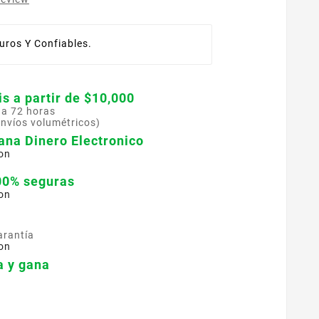
ros Y Confiables.
is a partir de $10,000
 a 72 horas
envíos volumétricos)
ana Dinero Electronico
on
00% seguras
on
arantía
on
 y gana