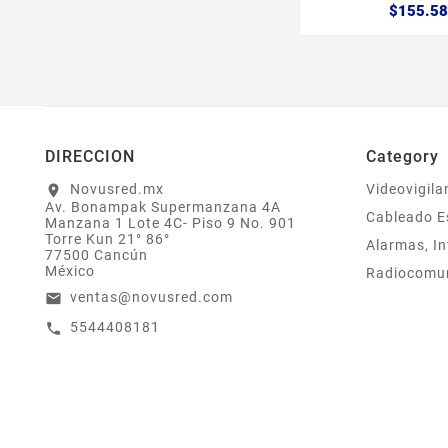
$155.58
DIRECCION
Category
Novusred.mx
Videovigila
location_on
Av. Bonampak Supermanzana 4A
Cableado E
Manzana 1 Lote 4C- Piso 9 No. 901
Torre Kun 21° 86°
Alarmas, In
77500 Cancún
México
Radiocomu
ventas@novusred.com
email
5544408181
call