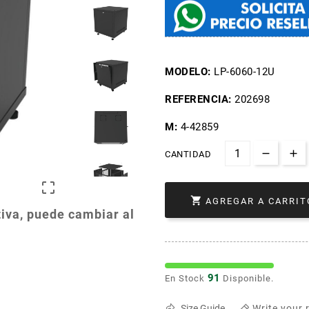
MODELO:
LP-6060-12U
REFERENCIA:
202698
M:
4-42859
CANTIDAD


AGREGAR A CARRIT
iva, puede cambiar al
91
En Stock
Disponible.
Write your 
Size Guide