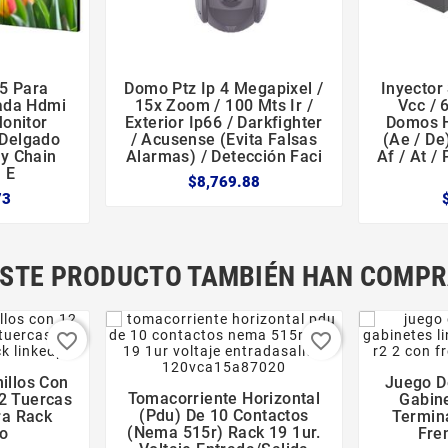
55 Para
Domo Ptz Ip 4 Megapixel /
Inyector





rada Hdmi
15x Zoom / 100 Mts Ir /
Vcc / 
Monitor
Exterior Ip66 / Darkfighter
Domos Hi
 Delgado
/ Acusense (evita Falsas
(ae / De
sy Chain
Alarmas) / Detección Faci
Af / At /
 E
$8,769.88
73
ESTE PRODUCTO TAMBIÉN HAN COMPR
favorite_border
favorite_border
illos Con
Juego D


Tomacorriente Horizontal
2 Tuercas
Gabin



(pdu) De 10 Contactos
ra Rack
Termin
(nema 515r) Rack 19 1ur.
o
Fren