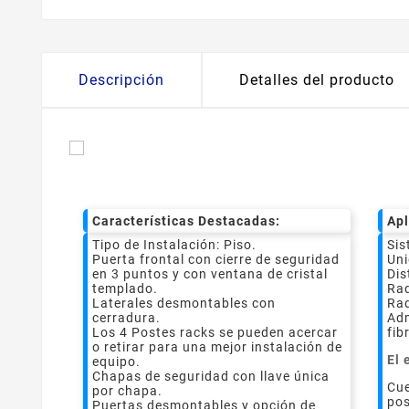
Descripción
Detalles del producto
Características Destacadas:
Apl
Tipo de Instalación: Piso.
Sis
Puerta frontal con cierre de seguridad
Uni
en 3 puntos y con ventana de cristal
Dis
templado.
Rad
Laterales desmontables con
Ra
cerradura.
Adm
Los 4 Postes racks se pueden acercar
fib
o retirar para una mejor instalación de
El 
equipo.
Chapas de seguridad con llave única
Cue
por chapa.
pos
Puertas desmontables y opción de