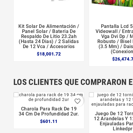
Kit Solar De Alimentación /
Pantalla Lcd 





Panel Solar / Bateria De
Videowall / Ent
Respaldo De Litio 23.2ah
Vga Dvi Dp / 
(hasta 24 Dias) / 2 Salidas
Robusto / Bisel
De 12 Vca / Accesorios
(3.5 Mm) / Dai
(conexion
$18,001.72
$26,474.
LOS CLIENTES QUE COMPRARON 
favorite_border
Charola Para Rack De 19



Juego De 12 Torn
34 Cm De Profundidad 2ur.


12 Arandelas Y 1
$601.11
Enjauladas Pa
Linkedpr