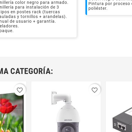
nillería color negro para armado.
Pintura por proceso
nillería para instalación de 3
poliéster.
ipos en postes rack (tuercas
auladas y tornillos + arandelas).
ual de usuario + garantía.
eladores.
paque.
MA CATEGORÍA:
favorite_border
favorite_border