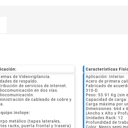
icación:
Características Físi
temas de Videovigilancia.
Aplicación: Interior.
dades de respaldo.
Acero de primera cal
tribución de servicios de internet.
Fabricado de acuerd
iocomunicación en dos vías.
310-D.
diocomunicación.
Peso: 53.91 Kg (sin 
inistración de cableado de cobre y
Capacidad de carga:
ra.
Carga máxima por un
Dimensiones: 664 x 
equipo incluye:
(Ancho x Alto x Prof
Unidades Rack: 12
rpo metálico (tapas laterales,
Profundidad de trab
tes racks, puerta frontal y trasera)
Color: Negro semi m