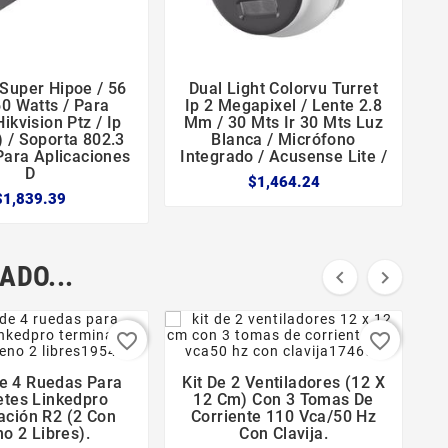
 Super Hipoe / 56
Dual Light Colorvu Turret





60 Watts / Para
Ip 2 Megapixel / Lente 2.8
kvision Ptz / Ip
Mm / 30 Mts Ir 30 Mts Luz
) / Soporta 802.3
Blanca / Micrófono
 Para Aplicaciones
Integrado / Acusense Lite /
D
$1,464.24
$1,839.39
ADO...


favorite_border
favorite_border
e 4 Ruedas Para
Kit De 2 Ventiladores (12 X





etes Linkedpro
12 Cm) Con 3 Tomas De
ación R2 (2 Con
Corriente 110 Vca/50 Hz
o 2 Libres).
Con Clavija.