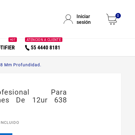
Iniciar
0
sesión
ATENCION A CLIENTE
HOT
TIFIER
55 4440 8181
38 Mm Profundidad.
fesional Para
ones De 12ur 638
 INCLUIDO