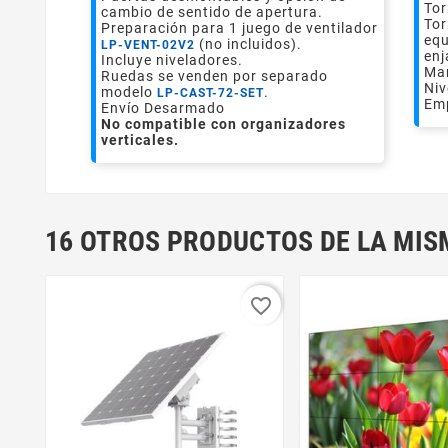
Tor
cambio de sentido de apertura.
Tor
Preparación para 1 juego de ventilador
equ
(no incluidos).
LP-VENT-02V2
enj
Incluye niveladores.
Man
Ruedas se venden por separado
Niv
modelo
.
LP-CAST-72-SET
Em
Envío Desarmado
No compatible con organizadores
verticales.
16 OTROS PRODUCTOS DE LA MIS
favorite_border