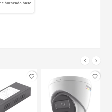
 de horneado base


favorite_border
favorite_border