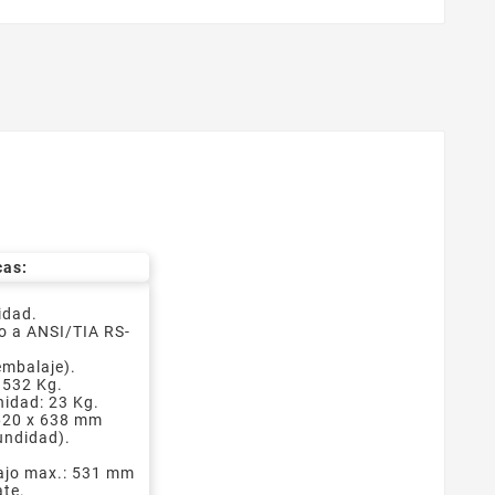
cas:
idad.
o a ANSI/TIA RS-
embalaje).
 532 Kg.
idad: 23 Kg.
620 x 638 mm
undidad).
ajo max.: 531 mm
ate.