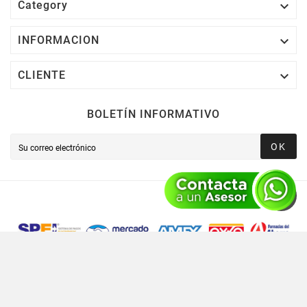

Category

INFORMACION

CLIENTE
BOLETÍN INFORMATIVO
OK
Novusred © 2021 Todos Los Derechos Reservados,