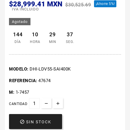
$28,999.41 MXN
¡Ahorre 5%!
$30,525.69
IVA INCLUIDO
Agotado
144
10
29
37
DÍA
HORA
MIN
SEG.
MODELO:
DHI-LDV55-SAI400K
REFERENCIA:
47674
M:
1-7457
CANTIDAD

SIN STOCK