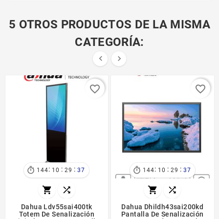
5 OTROS PRODUCTOS DE LA MISMA
CATEGORÍA:


favorite_border
favorite_border
:
:
:
:
:
:


144
10
29
37
144
10
29
37




Dahua Ldv55sai400tk
Dahua Dhildh43sai200kd
Totem De Senalización
Pantalla De Senalización