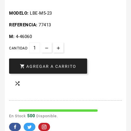
MODELO:
LBE-M5-23
REFERENCIA:
77413
M:
4-46060
CANTIDAD

AGREGAR A CARRITO

500
En Stock
Disponible.