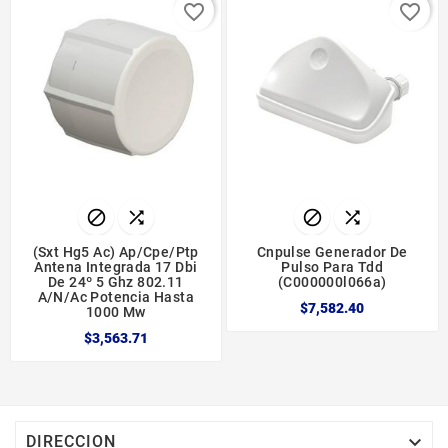
favorite_border
favorite_border




(sxt Hg5 Ac) Ap/cpe/ptp
Cnpulse Generador De
Antena Integrada 17 Dbi
Pulso Para Tdd
De 24º 5 Ghz 802.11
(c000000l066a)
A/n/ac Potencia Hasta
$7,582.40
1000 Mw
$3,563.71

DIRECCION