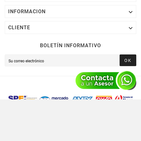

INFORMACION

CLIENTE
BOLETÍN INFORMATIVO
OK
Novusred © 2021 Todos Los Derechos Reservados,
Operado Por Novusred Sinergia En Tecnología SAPI De CV