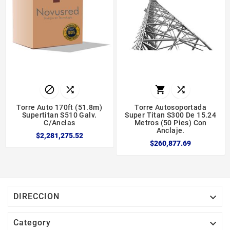




Torre Auto 170ft (51.8m)
Torre Autosoportada
Supertitan S510 Galv.
Super Titan S300 De 15.24
C/anclas
Metros (50 Pies) Con
Anclaje.
$2,281,275.52
$260,877.69

DIRECCION

Category