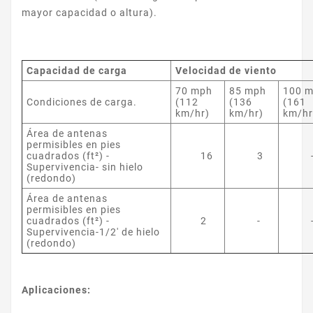
mayor capacidad o altura).
Capacidad de carga
Velocidad de viento
70 mph
85 mph
100 
Condiciones de carga.
(112
(136
(161
km/hr)
km/hr)
km/hr
Área de antenas
permisibles en pies
cuadrados (ft²) -
16
3
Supervivencia- sin hielo
(redondo)
Área de antenas
permisibles en pies
cuadrados (ft²) -
2
-
Supervivencia-1/2' de hielo
(redondo)
Aplicaciones: