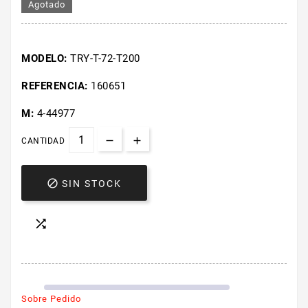
Agotado
MODELO:
TRY-T-72-T200
REFERENCIA:
160651
M:
4-44977
CANTIDAD

SIN STOCK

Sobre Pedido