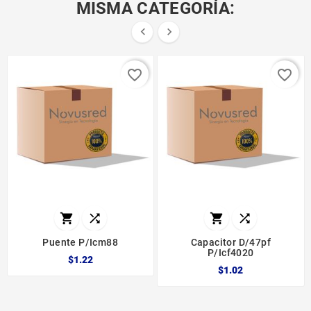
MISMA CATEGORÍA:


favorite_border
favorite_border




Puente P/icm88
Capacitor D/47pf
P/icf4020
$1.22
$1.02