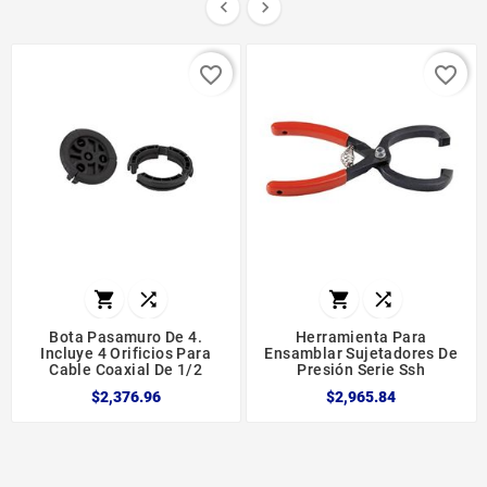


favorite_border
favorite_border




Bota Pasamuro De 4.
Herramienta Para
Incluye 4 Orificios Para
Ensamblar Sujetadores De
Cable Coaxial De 1/2
Presión Serie Ssh
$2,376.96
$2,965.84