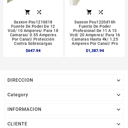




Saxxon Psu1210d18
Saxxon Psu1220d16h
Fuente De Poder De 12
Fuente De Poder
Vcd/ 10 Amperes/ Para 18
Profesional De 11 A 15
Camaras/ 0.55 Amperes
Vcd/ 20 Amperes/ Para 16
Por Canal/ Protección
Camaras Hasta 4k/ 1.25
Contra Sobrecargas
Amperes Por Canal/ Pro
$647.94
$1,387.94

DIRECCION

Category

INFORMACION

CLIENTE