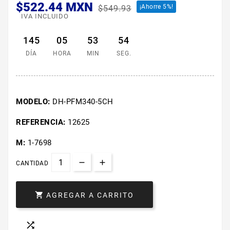
$522.44 MXN
¡Ahorre 5%!
$549.93
IVA INCLUIDO
145
05
53
54
DÍA
HORA
MIN
SEG.
MODELO:
DH-PFM340-5CH
REFERENCIA:
12625
M:
1-7698
CANTIDAD

AGREGAR A CARRITO
