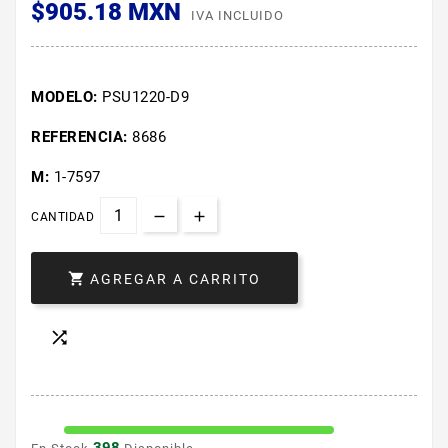
$905.18 MXN
IVA INCLUIDO
MODELO:
PSU1220-D9
REFERENCIA:
8686
M:
1-7597
CANTIDAD

AGREGAR A CARRITO
