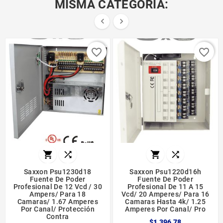
MISMA CATEGORÍA:


favorite_border
favorite_border




Saxxon Psu1230d18
Saxxon Psu1220d16h
Fuente De Poder
Fuente De Poder
Profesional De 12 Vcd / 30
Profesional De 11 A 15
Ampers/ Para 18
Vcd/ 20 Amperes/ Para 16
Camaras/ 1.67 Amperes
Camaras Hasta 4k/ 1.25
Por Canal/ Protección
Amperes Por Canal/ Pro
Contra
$1,396.78